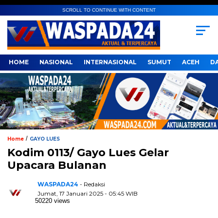
SCROLL TO CONTINUE WITH CONTENT
HOME
NASIONAL
INTERNASIONAL
SUMUT
ACEH
D
/
Home
GAYO LUES
Kodim 0113/ Gayo Lues Gelar
Upacara Bulanan
WASPADA24
- Redaksi
Jumat, 17 Januari 2025 - 05:45 WIB
50220 views