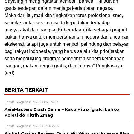
Saya ingin mengingatkan kembali, bahwa TNI adalah
garda terdepan dalam menjaga kedaulatan negara.
Maka dari itu, mari kita tingkatkan terus profesionalisme,
soliditas antar sesama, serta kepedulian terhadap
masyarakat dan bangsa. Keberadaan kita sebagai prajurit
bukan hanya untuk mempertahankan negara dari ancaman
eksternal, tetapi juga untuk menjadi pelindung dan pelayan
bagi rakyat Indonesia, yang harus selalu kita prioritaskan
serta mendukung program pemerintah seperti ketahanan
pangan, makan bergizi gratis, dan lainnya” Pungkasnya.
(red)
BERITA TERKAIT
Kamis, 6 Agustus 2026 - 08:25 WIB
AviaMasters Crash Game – Kako Hitro‑igralci Lahko
Poleti do Hitrih Zmag
Kamis, 6 Agustus 2026 - 05:34 WIB
Kinbet Casino Review: Quick‑Hit Wins and Intense Play