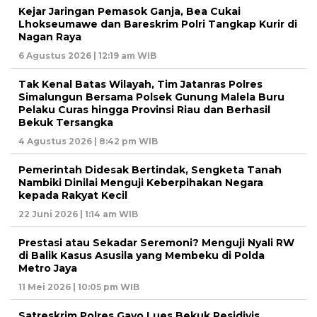
Kejar Jaringan Pemasok Ganja, Bea Cukai
Lhokseumawe dan Bareskrim Polri Tangkap Kurir di
Nagan Raya
6 Agustus 2026 | 12:19 am WIB
Tak Kenal Batas Wilayah, Tim Jatanras Polres
Simalungun Bersama Polsek Gunung Malela Buru
Pelaku Curas hingga Provinsi Riau dan Berhasil
Bekuk Tersangka
4 Agustus 2026 | 8:42 pm WIB
Pemerintah Didesak Bertindak, Sengketa Tanah
Nambiki Dinilai Menguji Keberpihakan Negara
kepada Rakyat Kecil
22 Juni 2026 | 1:14 am WIB
Prestasi atau Sekadar Seremoni? Menguji Nyali RW
di Balik Kasus Asusila yang Membeku di Polda
Metro Jaya
11 Mei 2026 | 10:05 pm WIB
Satreskrim Polres Gayo Lues Bekuk Residivis