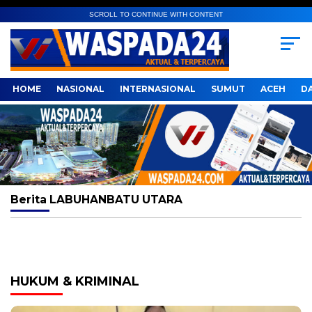
SCROLL TO CONTINUE WITH CONTENT
HOME
NASIONAL
INTERNASIONAL
SUMUT
ACEH
D
Berita
LABUHANBATU UTARA
HUKUM & KRIMINAL