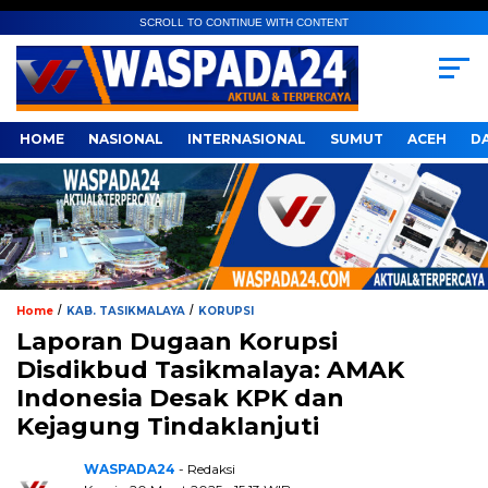
SCROLL TO CONTINUE WITH CONTENT
HOME
NASIONAL
INTERNASIONAL
SUMUT
ACEH
D
/
/
Home
KAB. TASIKMALAYA
KORUPSI
Laporan Dugaan Korupsi
Disdikbud Tasikmalaya: AMAK
Indonesia Desak KPK dan
Kejagung Tindaklanjuti
WASPADA24
- Redaksi