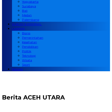
Yogyakarta
Surabaya
Bali
Medan
Palembang
HUKUM & KRIMINAL
LAINNYA
Bisnis
Pemerintahan
Kesehatan
Pendidikan
Politik
Teknologi
Wisata
Sport
Redaksi
Berita
ACEH UTARA