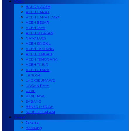
ACEH
BANDA ACEH
ACEH BARAT
ACEH BARAT DAYA
ACEH BESAR
ACEH JAYA
ACEH SELATAN
GAYO LUES
ACEH SINGKIL
ACEH TAMIANG
ACEH TENGAH
ACEH TENGGARA
ACEH TIMUR
ACEH UTARA
LANGSA
LHOKSEUMAWE
NAGAN RAYA
PIDIE
PIDIE JAYA
SABANG
BENER MERIAH
SUBULUSSALAM
Daerah
Jakarta
Bandung