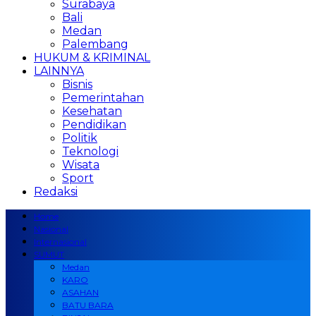
Surabaya
Bali
Medan
Palembang
HUKUM & KRIMINAL
LAINNYA
Bisnis
Pemerintahan
Kesehatan
Pendidikan
Politik
Teknologi
Wisata
Sport
Redaksi
Home
Nasional
Internasional
SUMUT
Medan
KARO
ASAHAN
BATU BARA