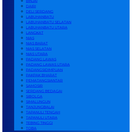
BINJAI
DAIRI
DELI SERDANG
LABUHANBATU
LABUHANBATU SELATAN
LABUHANBATU UTARA
LANGKAT
NIAS
NIAS BARAT
NIAS SELATAN
NIAS UTARA
PADANG LAWAS
PADANG LAWAS UTARA
PADANGSIDIMPUAN
PAKPAK BHARAT
PEMATANGSIANTAR
SAMOSIR
SERDANG BEDAGAI
SIBOLGA
SIMALUNGUN
TANJUNGBALAI
TAPANULI TENGAH
TAPANULI UTARA
TEBING TINGGI
TOBA