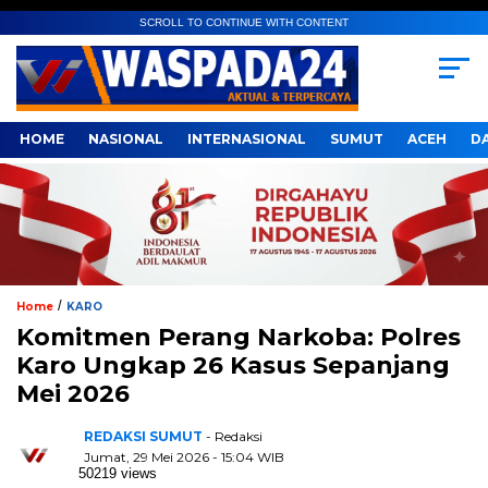
SCROLL TO CONTINUE WITH CONTENT
HOME
NASIONAL
INTERNASIONAL
SUMUT
ACEH
D
/
Home
KARO
Komitmen Perang Narkoba: Polres
Karo Ungkap 26 Kasus Sepanjang
Mei 2026
REDAKSI SUMUT
- Redaksi
Jumat, 29 Mei 2026 - 15:04 WIB
50219 views