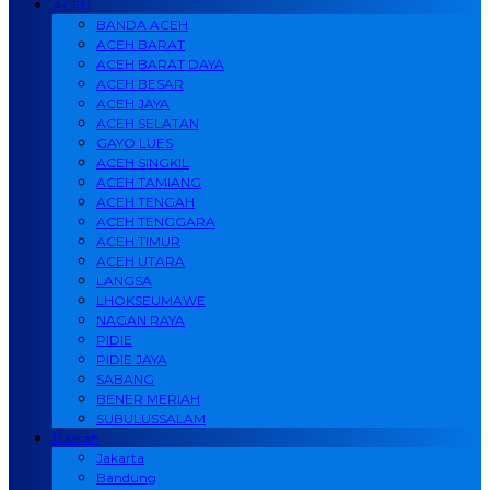
ACEH
BANDA ACEH
ACEH BARAT
ACEH BARAT DAYA
ACEH BESAR
ACEH JAYA
ACEH SELATAN
GAYO LUES
ACEH SINGKIL
ACEH TAMIANG
ACEH TENGAH
ACEH TENGGARA
ACEH TIMUR
ACEH UTARA
LANGSA
LHOKSEUMAWE
NAGAN RAYA
PIDIE
PIDIE JAYA
SABANG
BENER MERIAH
SUBULUSSALAM
Daerah
Jakarta
Bandung