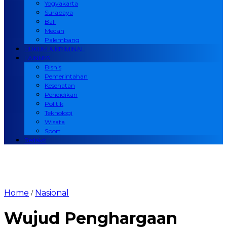
Yogyakarta
Surabaya
Bali
Medan
Palembang
HUKUM & KRIMINAL
LAINNYA
Bisnis
Pemerintahan
Kesehatan
Pendidikan
Politik
Teknologi
Wisata
Sport
Redaksi
Home
Nasional
/
Wujud Penghargaan