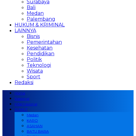
Surabaya
Bali
Medan
Palembang
HUKUM & KRIMINAL
LAINNYA
Bisnis
Pemerintahan
Kesehatan
Pendidikan
Politik
Teknologi
Wisata
Sport
Redaksi
Home
Nasional
Internasional
SUMUT
Medan
KARO
ASAHAN
BATU BARA