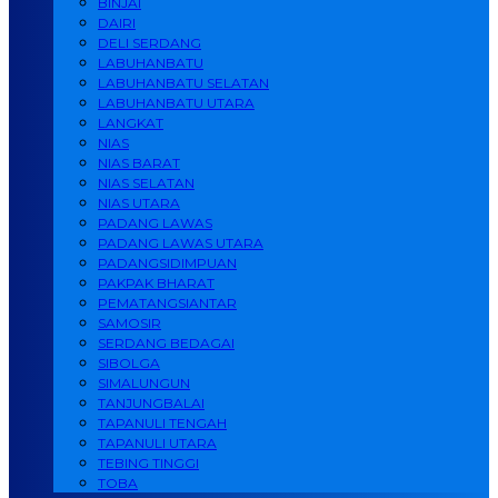
BINJAI
DAIRI
DELI SERDANG
LABUHANBATU
LABUHANBATU SELATAN
LABUHANBATU UTARA
LANGKAT
NIAS
NIAS BARAT
NIAS SELATAN
NIAS UTARA
PADANG LAWAS
PADANG LAWAS UTARA
PADANGSIDIMPUAN
PAKPAK BHARAT
PEMATANGSIANTAR
SAMOSIR
SERDANG BEDAGAI
SIBOLGA
SIMALUNGUN
TANJUNGBALAI
TAPANULI TENGAH
TAPANULI UTARA
TEBING TINGGI
TOBA