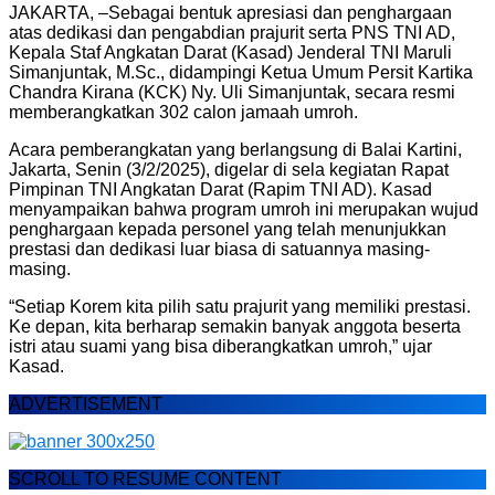
JAKARTA, –Sebagai bentuk apresiasi dan penghargaan
atas dedikasi dan pengabdian prajurit serta PNS TNI AD,
Kepala Staf Angkatan Darat (Kasad) Jenderal TNI Maruli
Simanjuntak, M.Sc., didampingi Ketua Umum Persit Kartika
Chandra Kirana (KCK) Ny. Uli Simanjuntak, secara resmi
memberangkatkan 302 calon jamaah umroh.
Acara pemberangkatan yang berlangsung di Balai Kartini,
Jakarta, Senin (3/2/2025), digelar di sela kegiatan Rapat
Pimpinan TNI Angkatan Darat (Rapim TNI AD). Kasad
menyampaikan bahwa program umroh ini merupakan wujud
penghargaan kepada personel yang telah menunjukkan
prestasi dan dedikasi luar biasa di satuannya masing-
masing.
“Setiap Korem kita pilih satu prajurit yang memiliki prestasi.
Ke depan, kita berharap semakin banyak anggota beserta
istri atau suami yang bisa diberangkatkan umroh,” ujar
Kasad.
ADVERTISEMENT
SCROLL TO RESUME CONTENT