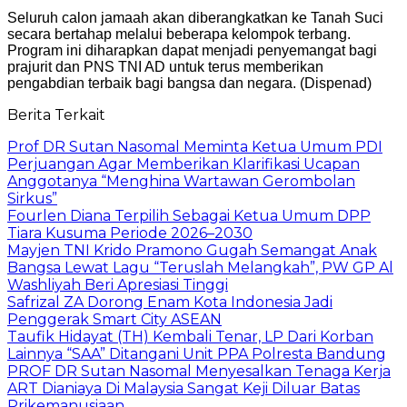
Seluruh calon jamaah akan diberangkatkan ke Tanah Suci
secara bertahap melalui beberapa kelompok terbang.
Program ini diharapkan dapat menjadi penyemangat bagi
prajurit dan PNS TNI AD untuk terus memberikan
pengabdian terbaik bagi bangsa dan negara. (Dispenad)
Berita Terkait
Prof DR Sutan Nasomal Meminta Ketua Umum PDI
Perjuangan Agar Memberikan Klarifikasi Ucapan
Anggotanya “Menghina Wartawan Gerombolan
Sirkus”
Fourlen Diana Terpilih Sebagai Ketua Umum DPP
Tiara Kusuma Periode 2026–2030
Mayjen TNI Krido Pramono Gugah Semangat Anak
Bangsa Lewat Lagu “Teruslah Melangkah”, PW GP Al
Washliyah Beri Apresiasi Tinggi
Safrizal ZA Dorong Enam Kota Indonesia Jadi
Penggerak Smart City ASEAN
Taufik Hidayat (TH) Kembali Tenar, LP Dari Korban
Lainnya “SAA” Ditangani Unit PPA Polresta Bandung
PROF DR Sutan Nasomal Menyesalkan Tenaga Kerja
ART Dianiaya Di Malaysia Sangat Keji Diluar Batas
Prikemanusiaan