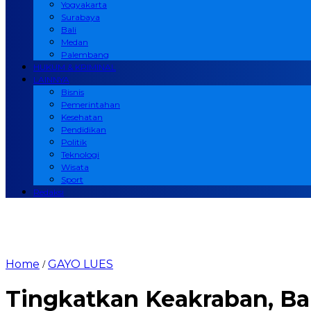
Yogyakarta
Surabaya
Bali
Medan
Palembang
HUKUM & KRIMINAL
LAINNYA
Bisnis
Pemerintahan
Kesehatan
Pendidikan
Politik
Teknologi
Wisata
Sport
Redaksi
Home
GAYO LUES
/
Tingkatkan Keakraban, B