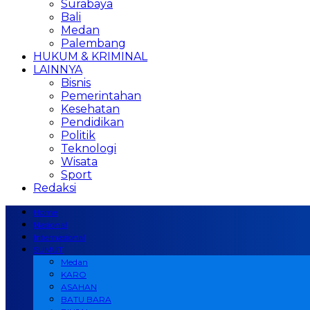
Surabaya
Bali
Medan
Palembang
HUKUM & KRIMINAL
LAINNYA
Bisnis
Pemerintahan
Kesehatan
Pendidikan
Politik
Teknologi
Wisata
Sport
Redaksi
Home
Nasional
Internasional
SUMUT
Medan
KARO
ASAHAN
BATU BARA