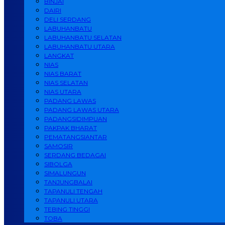
BINJAI
DAIRI
DELI SERDANG
LABUHANBATU
LABUHANBATU SELATAN
LABUHANBATU UTARA
LANGKAT
NIAS
NIAS BARAT
NIAS SELATAN
NIAS UTARA
PADANG LAWAS
PADANG LAWAS UTARA
PADANGSIDIMPUAN
PAKPAK BHARAT
PEMATANGSIANTAR
SAMOSIR
SERDANG BEDAGAI
SIBOLGA
SIMALUNGUN
TANJUNGBALAI
TAPANULI TENGAH
TAPANULI UTARA
TEBING TINGGI
TOBA