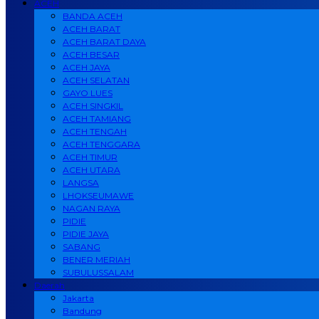
ACEH
BANDA ACEH
ACEH BARAT
ACEH BARAT DAYA
ACEH BESAR
ACEH JAYA
ACEH SELATAN
GAYO LUES
ACEH SINGKIL
ACEH TAMIANG
ACEH TENGAH
ACEH TENGGARA
ACEH TIMUR
ACEH UTARA
LANGSA
LHOKSEUMAWE
NAGAN RAYA
PIDIE
PIDIE JAYA
SABANG
BENER MERIAH
SUBULUSSALAM
Daerah
Jakarta
Bandung