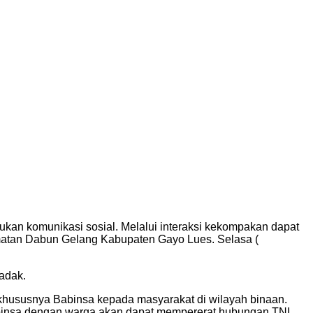
an komunikasi sosial. Melalui interaksi kekompakan dapat
matan Dabun Gelang Kabupaten Gayo Lues. Selasa (
adak.
hususnya Babinsa kepada masyarakat di wilayah binaan.
Babinsa dengan warga akan dapat mempererat hubungan TNI