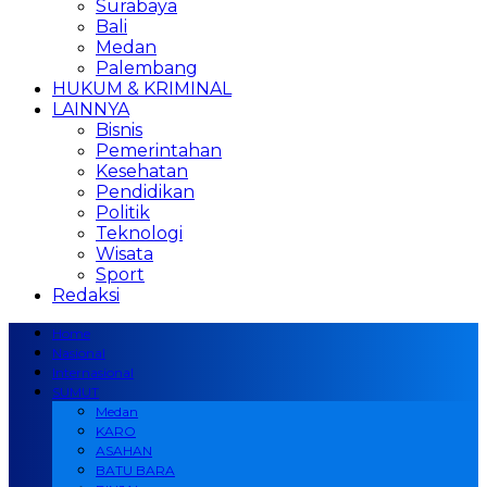
Surabaya
Bali
Medan
Palembang
HUKUM & KRIMINAL
LAINNYA
Bisnis
Pemerintahan
Kesehatan
Pendidikan
Politik
Teknologi
Wisata
Sport
Redaksi
Home
Nasional
Internasional
SUMUT
Medan
KARO
ASAHAN
BATU BARA