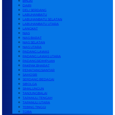
BINJAI
DAIRI
DELI SERDANG
LABUHANBATU
LABUHANBATU SELATAN
LABUHANBATU UTARA
LANGKAT
NIAS
NIAS BARAT
NIAS SELATAN
NIAS UTARA
PADANG LAWAS
PADANG LAWAS UTARA
PADANGSIDIMPUAN
PAKPAK BHARAT
PEMATANGSIANTAR
SAMOSIR
SERDANG BEDAGAI
SIBOLGA
SIMALUNGUN
TANJUNGBALAI
TAPANULI TENGAH
TAPANULI UTARA
TEBING TINGGI
TOBA