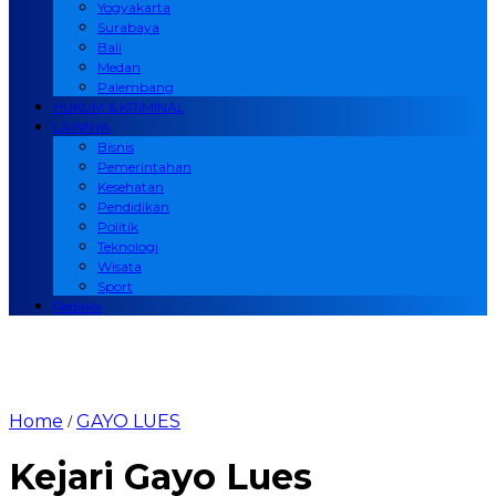
Yogyakarta
Surabaya
Bali
Medan
Palembang
HUKUM & KRIMINAL
LAINNYA
Bisnis
Pemerintahan
Kesehatan
Pendidikan
Politik
Teknologi
Wisata
Sport
Redaksi
Home
GAYO LUES
/
Kejari Gayo Lues