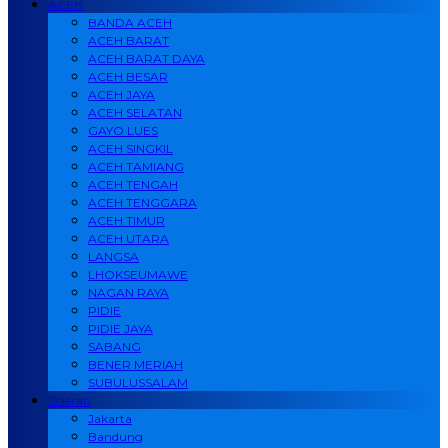
ACEH
BANDA ACEH
ACEH BARAT
ACEH BARAT DAYA
ACEH BESAR
ACEH JAYA
ACEH SELATAN
GAYO LUES
ACEH SINGKIL
ACEH TAMIANG
ACEH TENGAH
ACEH TENGGARA
ACEH TIMUR
ACEH UTARA
LANGSA
LHOKSEUMAWE
NAGAN RAYA
PIDIE
PIDIE JAYA
SABANG
BENER MERIAH
SUBULUSSALAM
Daerah
Jakarta
Bandung