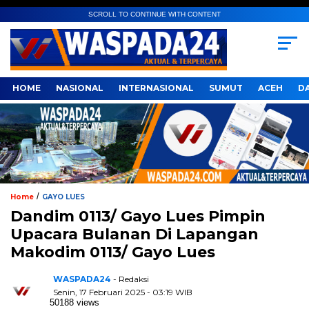
SCROLL TO CONTINUE WITH CONTENT
HOME
NASIONAL
INTERNASIONAL
SUMUT
ACEH
D
/
Home
GAYO LUES
Dandim 0113/ Gayo Lues Pimpin
Upacara Bulanan Di Lapangan
Makodim 0113/ Gayo Lues
WASPADA24
- Redaksi
Senin, 17 Februari 2025 - 03:19 WIB
50188 views