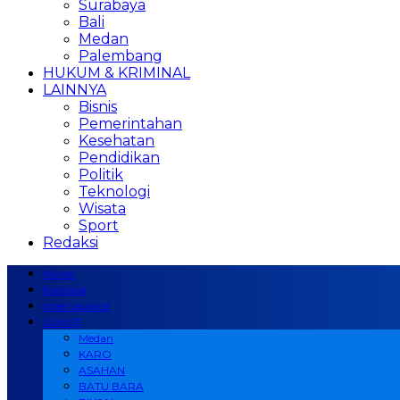
Surabaya
Bali
Medan
Palembang
HUKUM & KRIMINAL
LAINNYA
Bisnis
Pemerintahan
Kesehatan
Pendidikan
Politik
Teknologi
Wisata
Sport
Redaksi
Home
Nasional
Internasional
SUMUT
Medan
KARO
ASAHAN
BATU BARA