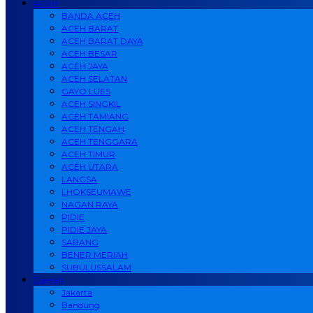
ACEH
BANDA ACEH
ACEH BARAT
ACEH BARAT DAYA
ACEH BESAR
ACEH JAYA
ACEH SELATAN
GAYO LUES
ACEH SINGKIL
ACEH TAMIANG
ACEH TENGAH
ACEH TENGGARA
ACEH TIMUR
ACEH UTARA
LANGSA
LHOKSEUMAWE
NAGAN RAYA
PIDIE
PIDIE JAYA
SABANG
BENER MERIAH
SUBULUSSALAM
Daerah
Jakarta
Bandung