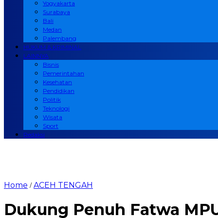
Yogyakarta
Surabaya
Bali
Medan
Palembang
HUKUM & KRIMINAL
LAINNYA
Bisnis
Pemerintahan
Kesehatan
Pendidikan
Politik
Teknologi
Wisata
Sport
Redaksi
Home
ACEH TENGAH
/
Dukung Penuh Fatwa MPU 