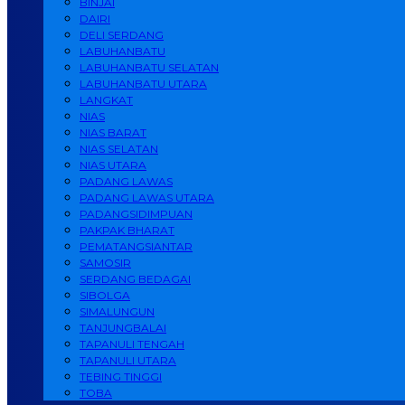
BINJAI
DAIRI
DELI SERDANG
LABUHANBATU
LABUHANBATU SELATAN
LABUHANBATU UTARA
LANGKAT
NIAS
NIAS BARAT
NIAS SELATAN
NIAS UTARA
PADANG LAWAS
PADANG LAWAS UTARA
PADANGSIDIMPUAN
PAKPAK BHARAT
PEMATANGSIANTAR
SAMOSIR
SERDANG BEDAGAI
SIBOLGA
SIMALUNGUN
TANJUNGBALAI
TAPANULI TENGAH
TAPANULI UTARA
TEBING TINGGI
TOBA