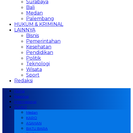
Surabaya
Bali
Medan
Palembang
HUKUM & KRIMINAL
LAINNYA
Bisnis
Pemerintahan
Kesehatan
Pendidikan
Politik
Teknologi
Wisata
Sport
Redaksi
Home
Nasional
Internasional
SUMUT
Medan
KARO
ASAHAN
BATU BARA