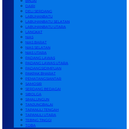
BINJAI
DAIRI
DELI SERDANG
LABUHANBATU
LABUHANBATU SELATAN
LABUHANBATU UTARA
LANGKAT
NIAS
NIAS BARAT
NIAS SELATAN
NIAS UTARA
PADANG LAWAS
PADANG LAWAS UTARA
PADANGSIDIMPUAN
PAKPAK BHARAT
PEMATANGSIANTAR
SAMOSIR
SERDANG BEDAGAI
SIBOLGA
SIMALUNGUN
TANJUNGBALAI
TAPANULI TENGAH
TAPANULI UTARA
TEBING TINGGI
TOBA