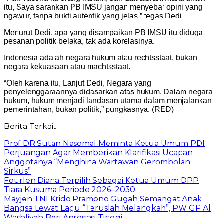
itu, Saya sarankan PB IMSU jangan menyebar opini yang
ngawur, tanpa bukti autentik yang jelas,” tegas Dedi.
Menurut Dedi, apa yang disampaikan PB IMSU itu diduga
pesanan politik belaka, tak ada korelasinya.
Indonesia adalah negara hukum atau rechtsstaat, bukan
negara kekuasaan atau machtsstaat.
“Oleh karena itu, Lanjut Dedi, Negara yang
penyelenggaraannya didasarkan atas hukum. Dalam negara
hukum, hukum menjadi landasan utama dalam menjalankan
pemerintahan, bukan politik,” pungkasnya. (RED)
Berita Terkait
Prof DR Sutan Nasomal Meminta Ketua Umum PDI
Perjuangan Agar Memberikan Klarifikasi Ucapan
Anggotanya “Menghina Wartawan Gerombolan
Sirkus”
Fourlen Diana Terpilih Sebagai Ketua Umum DPP
Tiara Kusuma Periode 2026–2030
Mayjen TNI Krido Pramono Gugah Semangat Anak
Bangsa Lewat Lagu “Teruslah Melangkah”, PW GP Al
Washliyah Beri Apresiasi Tinggi