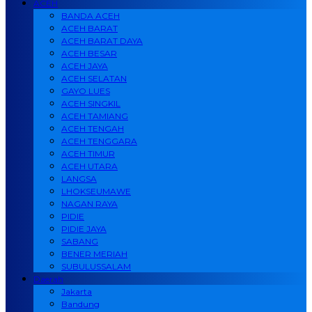
ACEH
BANDA ACEH
ACEH BARAT
ACEH BARAT DAYA
ACEH BESAR
ACEH JAYA
ACEH SELATAN
GAYO LUES
ACEH SINGKIL
ACEH TAMIANG
ACEH TENGAH
ACEH TENGGARA
ACEH TIMUR
ACEH UTARA
LANGSA
LHOKSEUMAWE
NAGAN RAYA
PIDIE
PIDIE JAYA
SABANG
BENER MERIAH
SUBULUSSALAM
Daerah
Jakarta
Bandung