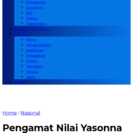
Yogyakarta
Surabaya
Bali
Medan
Palembang
HUKUM & KRIMINAL
LAINNYA
Bisnis
Pemerintahan
Kesehatan
Pendidikan
Politik
Teknologi
Wisata
Sport
Redaksi
Home
Nasional
/
Pengamat Nilai Yasonna