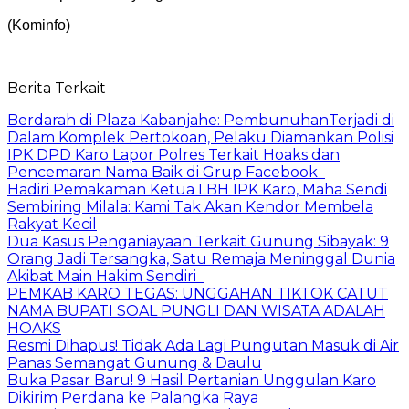
(Kominfo)
Berita Terkait
Berdarah di Plaza Kabanjahe: PembunuhanTerjadi di
Dalam Komplek Pertokoan, Pelaku Diamankan Polisi
IPK DPD Karo Lapor Polres Terkait Hoaks dan
Pencemaran Nama Baik di Grup Facebook
Hadiri Pemakaman Ketua LBH IPK Karo, Maha Sendi
Sembiring Milala: Kami Tak Akan Kendor Membela
Rakyat Kecil
Dua Kasus Penganiayaan Terkait Gunung Sibayak: 9
Orang Jadi Tersangka, Satu Remaja Meninggal Dunia
Akibat Main Hakim Sendiri
PEMKAB KARO TEGAS: UNGGAHAN TIKTOK CATUT
NAMA BUPATI SOAL PUNGLI DAN WISATA ADALAH
HOAKS
Resmi Dihapus! Tidak Ada Lagi Pungutan Masuk di Air
Panas Semangat Gunung & Daulu
Buka Pasar Baru! 9 Hasil Pertanian Unggulan Karo
Dikirim Perdana ke Palangka Raya