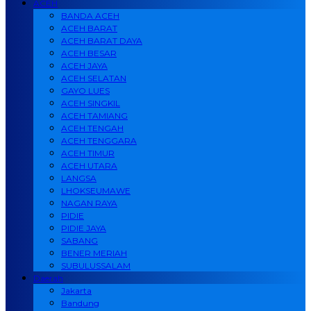
ACEH
BANDA ACEH
ACEH BARAT
ACEH BARAT DAYA
ACEH BESAR
ACEH JAYA
ACEH SELATAN
GAYO LUES
ACEH SINGKIL
ACEH TAMIANG
ACEH TENGAH
ACEH TENGGARA
ACEH TIMUR
ACEH UTARA
LANGSA
LHOKSEUMAWE
NAGAN RAYA
PIDIE
PIDIE JAYA
SABANG
BENER MERIAH
SUBULUSSALAM
Daerah
Jakarta
Bandung