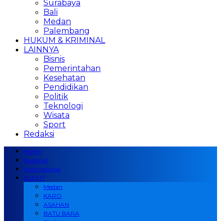
Surabaya
Bali
Medan
Palembang
HUKUM & KRIMINAL
LAINNYA
Bisnis
Pemerintahan
Kesehatan
Pendidikan
Politik
Teknologi
Wisata
Sport
Redaksi
Home
Nasional
Internasional
SUMUT
Medan
KARO
ASAHAN
BATU BARA