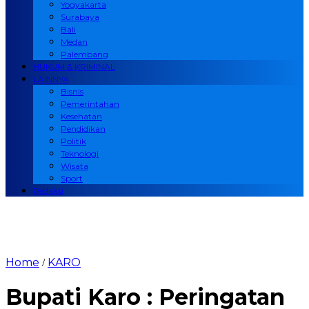
Yogyakarta
Surabaya
Bali
Medan
Palembang
HUKUM & KRIMINAL
LAINNYA
Bisnis
Pemerintahan
Kesehatan
Pendidikan
Politik
Teknologi
Wisata
Sport
Redaksi
Home
KARO
/
Bupati Karo : Peringatan