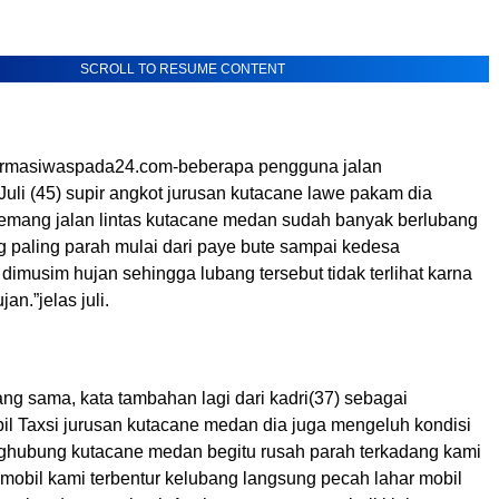
SCROLL TO RESUME CONTENT
firmasiwaspada24.com-beberapa pengguna jalan
uli (45) supir angkot jurusan kutacane lawe pakam dia
mang jalan lintas kutacane medan sudah banyak berlubang
ang paling parah mulai dari paye bute sampai kedesa
 dimusim hujan sehingga lubang tersebut tidak terlihat karna
jan.”jelas juli.
ng sama, kata tambahan lagi dari kadri(37) sebagai
l Taxsi jurusan kutacane medan dia juga mengeluh kondisi
enghubung kutacane medan begitu rusah parah terkadang kami
 mobil kami terbentur kelubang langsung pecah lahar mobil