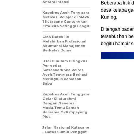
Antara Intansi
Beberapa titik d
desa kelapa ga
Kapolres Aceh Tenggara
Kuning,
Motivasi Pelajar di SMPN
1 Kutacane Gantungkan
Cita-cita Setinggi Langit
Ditengah badan
tersebut ban be
CMA Batch 19:
Melahirkan Profesional
begitu hampir s
Akuntansi Manajemen
Berkelas Dunia
Usai Dua Jam Diringkus
Pengedar.
Satresnarkoba Polres
Aceh Tenggara Berhasil
Meringkus Pemasok
Sabu
Kapolres Aceh Tenggara
Gelar Silaturahmi
Dengan Generasi
Muda.Temu Ramah
Bersama OKP Cipayung
Plus
Jalan Nasional Kutacane
– Batas Sumut Renggut