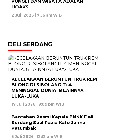
PUNGLI DAN WISATA ADALAH
HOAKS
2 Juli 2026 | 7:56 am WIB
DELI SERDANG
KECELAKAAN BERUNTUN TRUK REM
BLONG DI SIBOLANGIT: 4
MENINGGAL DUNIA, 8 LAINNYA
LUKA-LUKA
17 Juli 2026 | 9:09 pm WIB
Bantahan Resmi Kepala BNNK Deli
Serdang Soal Razia Kafe Janna
Patumbak
5 Juli 2026 | 12:12 pm WIB