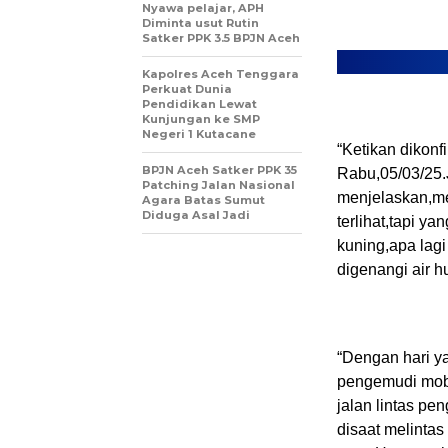
Nyawa pelajar, APH
Diminta usut Rutin
Satker PPK 3.5 BPJN Aceh
Kapolres Aceh Tenggara
Perkuat Dunia
Pendidikan Lewat
Kunjungan ke SMP
Negeri 1 Kutacane
“Ketikan dikon
BPJN Aceh Satker PPK 35
Rabu,05/03/25.J
Patching Jalan Nasional
menjelaskan,me
Agara Batas Sumut
Diduga Asal Jadi
terlihat,tapi y
kuning,apa lagi
digenangi air hu
“Dengan hari ya
pengemudi mobi
jalan lintas p
disaat melintas