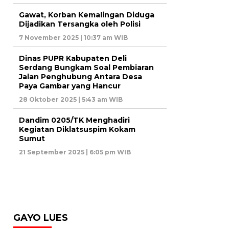
Gawat, Korban Kemalingan Diduga
Dijadikan Tersangka oleh Polisi
7 November 2025 | 10:37 am WIB
Dinas PUPR Kabupaten Deli
Serdang Bungkam Soal Pembiaran
Jalan Penghubung Antara Desa
Paya Gambar yang Hancur
28 Oktober 2025 | 5:43 am WIB
Dandim 0205/TK Menghadiri
Kegiatan Diklatsuspim Kokam
Sumut
21 September 2025 | 6:05 pm WIB
GAYO LUES