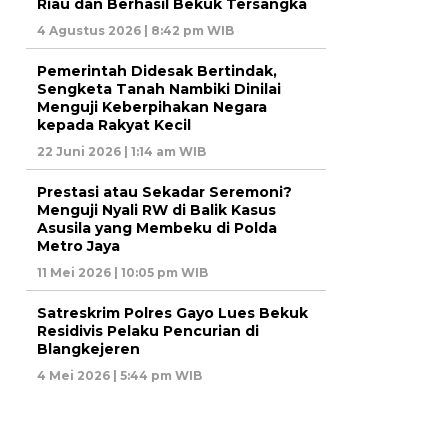
Riau dan Berhasil Bekuk Tersangka
4 Agustus 2026 | 8:42 pm WIB
Pemerintah Didesak Bertindak,
Sengketa Tanah Nambiki Dinilai
Menguji Keberpihakan Negara
kepada Rakyat Kecil
22 Juni 2026 | 1:14 am WIB
Prestasi atau Sekadar Seremoni?
Menguji Nyali RW di Balik Kasus
Asusila yang Membeku di Polda
Metro Jaya
11 Mei 2026 | 10:05 pm WIB
Satreskrim Polres Gayo Lues Bekuk
Residivis Pelaku Pencurian di
Blangkejeren
4 Mei 2026 | 5:44 pm WIB