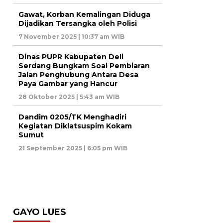
Gawat, Korban Kemalingan Diduga
Dijadikan Tersangka oleh Polisi
7 November 2025 | 10:37 am WIB
Dinas PUPR Kabupaten Deli
Serdang Bungkam Soal Pembiaran
Jalan Penghubung Antara Desa
Paya Gambar yang Hancur
28 Oktober 2025 | 5:43 am WIB
Dandim 0205/TK Menghadiri
Kegiatan Diklatsuspim Kokam
Sumut
21 September 2025 | 6:05 pm WIB
GAYO LUES