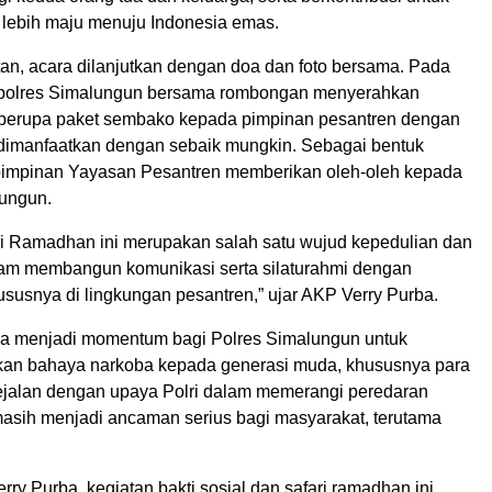
 lebih maju menuju Indonesia emas.
an, acara dilanjutkan dengan doa dan foto bersama. Pada
Kapolres Simalungun bersama rombongan menyerahkan
 berupa paket sembako kepada pimpinan pesantren dengan
dimanfaatkan dengan sebaik mungkin. Sebagai bentuk
pimpinan Yayasan Pesantren memberikan oleh-oleh kepada
ungun.
ri Ramadhan ini merupakan salah satu wujud kepedulian dan
lam membangun komunikasi serta silaturahmi dengan
susnya di lingkungan pesantren,” ujar AKP Verry Purba.
uga menjadi momentum bagi Polres Simalungun untuk
kan bahaya narkoba kepada generasi muda, khususnya para
 sejalan dengan upaya Polri dalam memerangi peredaran
asih menjadi ancaman serius bagi masyarakat, terutama
ry Purba, kegiatan bakti sosial dan safari ramadhan ini