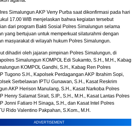
okoh agama.
res Simalungun AKP Verry Purba saat dikonfirmasi pada hari
pukul 17.00 WIB menjelaskan bahwa kegiatan tersebut
an dari program Bakti Sosial Polres Simalungun selama
 yang bertujuan untuk memperkuat silaturahmi dengan
n masyarakat di wilayah hukum Polres Simalungun.
ut dihadiri oleh jajaran pimpinan Polres Simalungun, di
apolres Simalungun KOMPOL Edi Sukamto, S.H., M.H., Kabag
malungun KOMPOL Gandhi, S.H., Kabag Ren Polres
P Tugono S.H., Kapolsek Perdagangan AKP Ibrahim Sopi,
polsek Serbelawan IPTU Gunawan, S.H., Kasat Reskrim
gun AKP Herison Manulang, S.H., Kasat Narkoba Polres
Henry Salamat Sirait, S.IP., S.H., M.H., Kasat Lantas Polres
Jonni Fatiaro H Sinaga, S.H., dan Kasat Intel Polres
U Rido Valentino Pakpahan, S.Kom., M.H.
ADVERTISEMENT