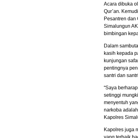
Acara dibuka ol
Qur’an. Kemudi
Pesantren dan 
Simalungun AK
bimbingan kepad
Dalam sambuta
kasih kepada p
kunjungan safa
pentingnya pend
santri dan santr
“Saya berharap 
setinggi mungk
menyentuh yang
narkoba adalah
Kapolres Simal
Kapolres juga 
yang terbaik ba