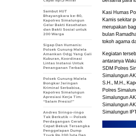
bersama para t
Capai Rp1,5 Miliar
Sambut HUT
Kasi Humas Pol
Bhayangkara ke-80,
Kamis sekitar 
Kapolres Simalungun
Gelar Bakti Kesehatan
merupakan bagi
dan Bakti Sosial untuk
bulan Ramadhan
200 Warga
tokoh agama da
Sigap Dan Humanis:
Polsek Gunung Malela
Kegiatan terseb
Amankan Odgj Yang Gali
Kuburan, Koordinasi
antaranya Wak
Lintas Instansi Untuk
Penanganan Terbaik
SDM Polres Si
Simalungun AK
Polsek Gunung Malela
S.H., M.H., Ka
Bongkar Jaringan
Kriminal Serbabisa,
Polres Simalun
Kapolres Simalungun
Apresiasi Kerja Tim:
Simalungun AKP 
“Salam Presisi!”
Simalungun AKP 
Simalungun IPT
Andres Siringo-ringo
Tak Berkutik — Polsek
Perdagangan Gerak
Cepat Bekuk Tersangka
Penggelapan Dump
Truck Rp 200 Juta Dan