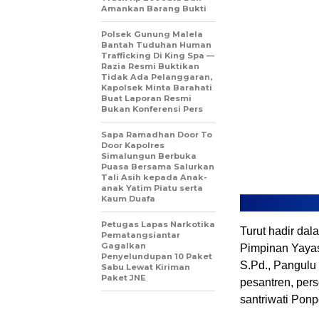
Amankan Barang Bukti
Polsek Gunung Malela
Bantah Tuduhan Human
Trafficking Di King Spa —
Razia Resmi Buktikan
Tidak Ada Pelanggaran,
Kapolsek Minta Barahati
Buat Laporan Resmi
Bukan Konferensi Pers
Sapa Ramadhan Door To
Door Kapolres
Simalungun Berbuka
Puasa Bersama Salurkan
Tali Asih kepada Anak-
anak Yatim Piatu serta
Kaum Duafa
Petugas Lapas Narkotika
Turut hadir dal
Pematangsiantar
Gagalkan
Pimpinan Yayas
Penyelundupan 10 Paket
S.Pd., Pangulu
Sabu Lewat Kiriman
Paket JNE
pesantren, pers
santriwati Ponp