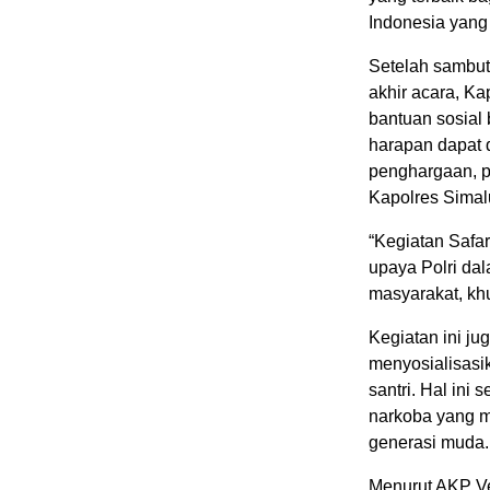
Indonesia yang
Setelah sambut
akhir acara, 
bantuan sosial
harapan dapat 
penghargaan, 
Kapolres Simal
“Kegiatan Safa
upaya Polri da
masyarakat, khu
Kegiatan ini j
menyosialisasi
santri. Hal ini
narkoba yang m
generasi muda.
Menurut AKP Ver