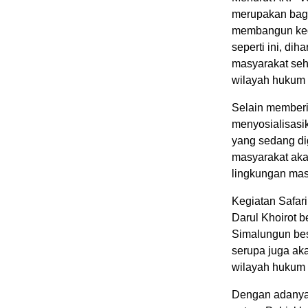
merupakan bagi
membangun ked
seperti ini, di
masyarakat sehi
wilayah hukum 
Selain memberi
menyosialisasi
yang sedang di
masyarakat aka
lingkungan mas
Kegiatan Safar
Darul Khoirot b
Simalungun bes
serupa juga ak
wilayah hukum
Dengan adanya k