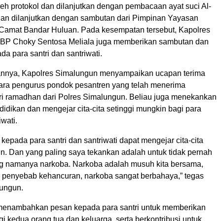
eh protokol dan dilanjutkan dengan pembacaan ayat suci Al-
an dilanjutkan dengan sambutan dari Pimpinan Yayasan
Camat Bandar Huluan. Pada kesempatan tersebut, Kapolres
BP Choky Sentosa Meliala juga memberikan sambutan dan
a para santri dan santriwati.
nnya, Kapolres Simalungun menyampaikan ucapan terima
ara pengurus pondok pesantren yang telah menerima
ri ramadhan dari Polres Simalungun. Beliau juga menekankan
idikan dan mengejar cita-cita setinggi mungkin bagi para
iwati.
kepada para santri dan santriwati dapat mengejar cita-cita
in. Dan yang paling saya tekankan adalah untuk tidak pernah
 namanya narkoba. Narkoba adalah musuh kita bersama,
 penyebab kehancuran, narkoba sangat berbahaya,” tegas
ungun.
menambahkan pesan kepada para santri untuk memberikan
gi kedua orang tua dan keluarga, serta berkontribusi untuk