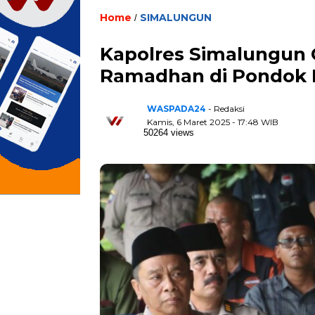
Home
SIMALUNGUN
/
Kapolres Simalungun Ge
Ramadhan di Pondok P
WASPADA24
- Redaksi
Kamis, 6 Maret 2025 - 17:48 WIB
50264 views