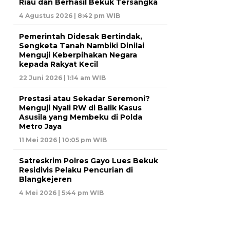
Riau dan Berhasil Bekuk Tersangka
4 Agustus 2026 | 8:42 pm WIB
Pemerintah Didesak Bertindak,
Sengketa Tanah Nambiki Dinilai
Menguji Keberpihakan Negara
kepada Rakyat Kecil
22 Juni 2026 | 1:14 am WIB
Prestasi atau Sekadar Seremoni?
Menguji Nyali RW di Balik Kasus
Asusila yang Membeku di Polda
Metro Jaya
11 Mei 2026 | 10:05 pm WIB
Satreskrim Polres Gayo Lues Bekuk
Residivis Pelaku Pencurian di
Blangkejeren
4 Mei 2026 | 5:44 pm WIB