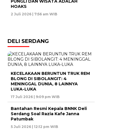
PUNGLI DAN WISATA ADALAH
HOAKS
2 Juli 2026 | 7:56 am WIB
DELI SERDANG
KECELAKAAN BERUNTUN TRUK REM
BLONG DI SIBOLANGIT: 4
MENINGGAL DUNIA, 8 LAINNYA
LUKA-LUKA
17 Juli 2026 | 9:09 pm WIB
Bantahan Resmi Kepala BNNK Deli
Serdang Soal Razia Kafe Janna
Patumbak
5 Juli 2026 | 12:12 pm WIB