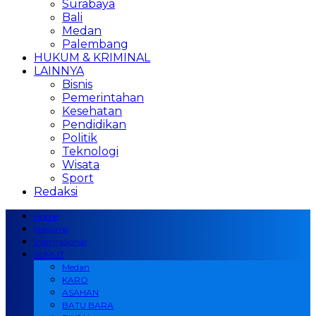
Surabaya
Bali
Medan
Palembang
HUKUM & KRIMINAL
LAINNYA
Bisnis
Pemerintahan
Kesehatan
Pendidikan
Politik
Teknologi
Wisata
Sport
Redaksi
Home
Nasional
Internasional
SUMUT
Medan
KARO
ASAHAN
BATU BARA