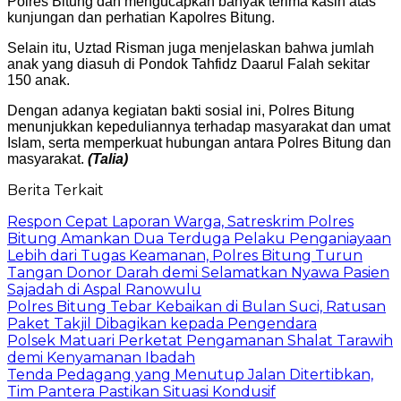
Polres Bitung dan mengucapkan banyak terima kasih atas
kunjungan dan perhatian Kapolres Bitung.
Selain itu, Uztad Risman juga menjelaskan bahwa jumlah
anak yang diasuh di Pondok Tahfidz Daarul Falah sekitar
150 anak.
Dengan adanya kegiatan bakti sosial ini, Polres Bitung
menunjukkan kepeduliannya terhadap masyarakat dan umat
Islam, serta memperkuat hubungan antara Polres Bitung dan
masyarakat.
(Talia)
Berita Terkait
​Respon Cepat Laporan Warga, Satreskrim Polres
Bitung Amankan Dua Terduga Pelaku Penganiayaan
Lebih dari Tugas Keamanan, Polres Bitung Turun
Tangan Donor Darah demi Selamatkan Nyawa Pasien
​Sajadah di Aspal Ranowulu
​Polres Bitung Tebar Kebaikan di Bulan Suci, Ratusan
Paket Takjil Dibagikan kepada Pengendara
​Polsek Matuari Perketat Pengamanan Shalat Tarawih
demi Kenyamanan Ibadah
Tenda Pedagang yang Menutup Jalan Ditertibkan,
Tim Pantera Pastikan Situasi Kondusif