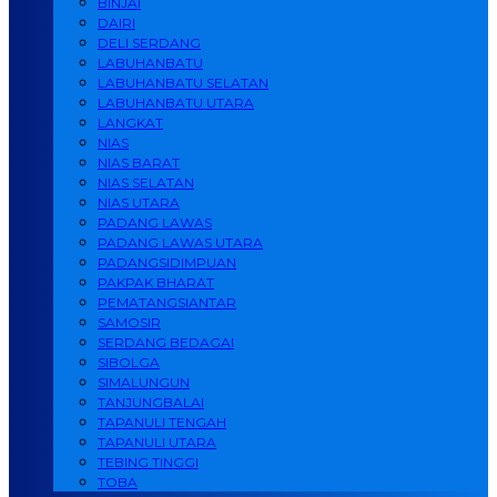
BINJAI
DAIRI
DELI SERDANG
LABUHANBATU
LABUHANBATU SELATAN
LABUHANBATU UTARA
LANGKAT
NIAS
NIAS BARAT
NIAS SELATAN
NIAS UTARA
PADANG LAWAS
PADANG LAWAS UTARA
PADANGSIDIMPUAN
PAKPAK BHARAT
PEMATANGSIANTAR
SAMOSIR
SERDANG BEDAGAI
SIBOLGA
SIMALUNGUN
TANJUNGBALAI
TAPANULI TENGAH
TAPANULI UTARA
TEBING TINGGI
TOBA