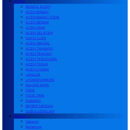
ACEH
BANDA ACEH
ACEH BARAT
ACEH BARAT DAYA
ACEH BESAR
ACEH JAYA
ACEH SELATAN
GAYO LUES
ACEH SINGKIL
ACEH TAMIANG
ACEH TENGAH
ACEH TENGGARA
ACEH TIMUR
ACEH UTARA
LANGSA
LHOKSEUMAWE
NAGAN RAYA
PIDIE
PIDIE JAYA
SABANG
BENER MERIAH
SUBULUSSALAM
Daerah
Jakarta
Bandung