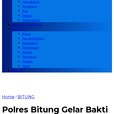
Yogyakarta
Surabaya
Bali
Medan
Palembang
HUKUM & KRIMINAL
LAINNYA
Bisnis
Pemerintahan
Kesehatan
Pendidikan
Politik
Teknologi
Wisata
Sport
Redaksi
Home
BITUNG
/
Polres Bitung Gelar Bakti