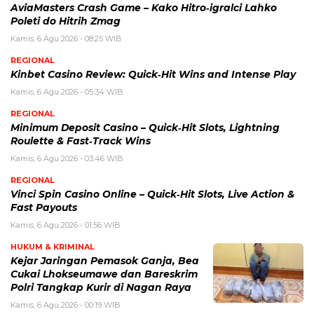
AviaMasters Crash Game – Kako Hitro‑igralci Lahko
Poleti do Hitrih Zmag
Kamis, 6 Agu 2026 - 08:25 WIB
REGIONAL
Kinbet Casino Review: Quick‑Hit Wins and Intense Play
Kamis, 6 Agu 2026 - 05:34 WIB
REGIONAL
Minimum Deposit Casino – Quick‑Hit Slots, Lightning
Roulette & Fast‑Track Wins
Kamis, 6 Agu 2026 - 03:46 WIB
REGIONAL
Vinci Spin Casino Online – Quick‑Hit Slots, Live Action &
Fast Payouts
Kamis, 6 Agu 2026 - 01:56 WIB
HUKUM & KRIMINAL
Kejar Jaringan Pemasok Ganja, Bea
Cukai Lhokseumawe dan Bareskrim
Polri Tangkap Kurir di Nagan Raya
Kamis, 6 Agu 2026 - 00:19 WIB