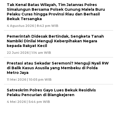
Tak Kenal Batas Wilayah, Tim Jatanras Polres
Simalungun Bersama Polsek Gunung Malela Buru
Pelaku Curas hingga Provinsi Riau dan Berhasil
Bekuk Tersangka
4 Agustus 2026 | 8:42 pm WIB
Pemerintah Didesak Bertindak, Sengketa Tanah
Nambiki Dinilai Menguji Keberpihakan Negara
kepada Rakyat Kecil
22 Juni 2026 | 1:14 am WIB
Prestasi atau Sekadar Seremoni? Menguji Nyali RW
di Balik Kasus Asusila yang Membeku di Polda
Metro Jaya
11 Mei 2026 | 10:05 pm WIB
Satreskrim Polres Gayo Lues Bekuk Residivis
Pelaku Pencurian di Blangkejeren
4 Mei 2026 | 5:44 pm WIB