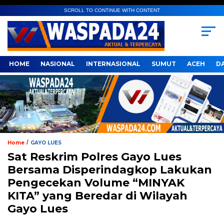
SCROLL TO CONTINUE WITH CONTENT
HOME
NASIONAL
INTERNASIONAL
SUMUT
ACEH
D
/
Home
GAYO LUES
Sat Reskrim Polres Gayo Lues
Bersama Disperindagkop Lakukan
Pengecekan Volume “MINYAK
KITA” yang Beredar di Wilayah
Gayo Lues