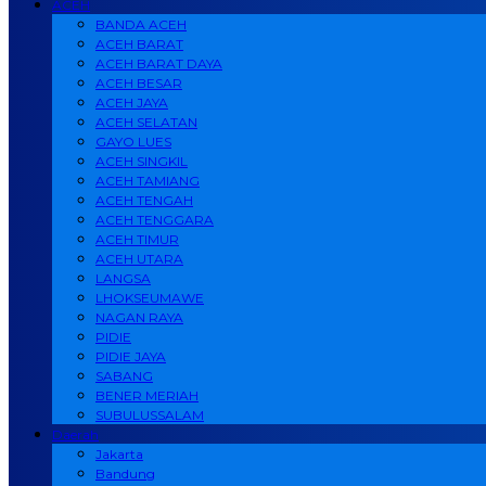
ACEH
BANDA ACEH
ACEH BARAT
ACEH BARAT DAYA
ACEH BESAR
ACEH JAYA
ACEH SELATAN
GAYO LUES
ACEH SINGKIL
ACEH TAMIANG
ACEH TENGAH
ACEH TENGGARA
ACEH TIMUR
ACEH UTARA
LANGSA
LHOKSEUMAWE
NAGAN RAYA
PIDIE
PIDIE JAYA
SABANG
BENER MERIAH
SUBULUSSALAM
Daerah
Jakarta
Bandung