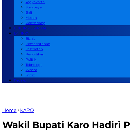
Yogyakarta
Surabaya
Bali
Medan
Palembang
HUKUM & KRIMINAL
LAINNYA
Bisnis
Pemerintahan
Kesehatan
Pendidikan
Politik
Teknologi
Wisata
Sport
Redaksi
Home
KARO
/
Wakil Bupati Karo Hadiri