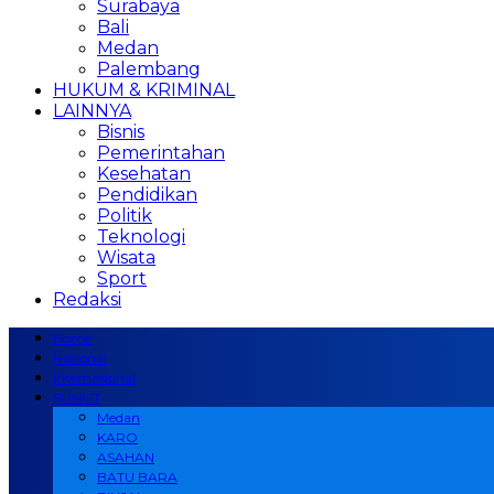
Surabaya
Bali
Medan
Palembang
HUKUM & KRIMINAL
LAINNYA
Bisnis
Pemerintahan
Kesehatan
Pendidikan
Politik
Teknologi
Wisata
Sport
Redaksi
Home
Nasional
Internasional
SUMUT
Medan
KARO
ASAHAN
BATU BARA