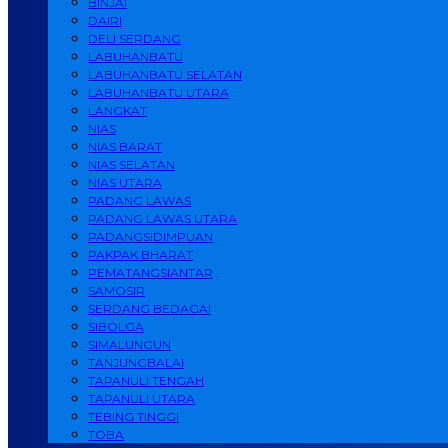
BINJAI
DAIRI
DELI SERDANG
LABUHANBATU
LABUHANBATU SELATAN
LABUHANBATU UTARA
LANGKAT
NIAS
NIAS BARAT
NIAS SELATAN
NIAS UTARA
PADANG LAWAS
PADANG LAWAS UTARA
PADANGSIDIMPUAN
PAKPAK BHARAT
PEMATANGSIANTAR
SAMOSIR
SERDANG BEDAGAI
SIBOLGA
SIMALUNGUN
TANJUNGBALAI
TAPANULI TENGAH
TAPANULI UTARA
TEBING TINGGI
TOBA