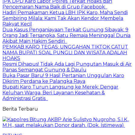
IPK DPD Karo Lapor Polres Terkait Hoaks dan
Pencemaran Nama Baik di Grup Facebook
Hadiri Pemakaman Ketua LBH IPK Karo, Maha Sendi
Sembiring Milala: Kami Tak Akan Kendor Membela
Rakyat Kecil
Dua Kasus Penganiayaan Terkait Gunung Sibayak: 9
Orang Jadi Tersangka, Satu Remaja Meninggal Dunia
Akibat Main Hakim Sendiri
PEMKAB KARO TEGAS: UNGGAHAN TIKTOK CATUT
NAMA BUPATI SOAL PUNGLI DAN WISATA ADALAH
HOAKS
Resmi Dihapus! Tidak Ada Lagi Pungutan Masuk di Air
Panas Semangat Gunung & Daulu
Buka Pasar Baru! 9 Hasil Pertanian Unggulan Karo
Dikirim Perdana ke Palangka Raya
Bupati Karo Turun Langsung ke Merek: Dengar
Keluhan Warga, Beri Layanan Kesehatan &
Administrasi Gratis
Berita Terbaru