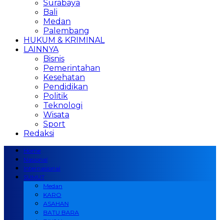
Surabaya
Bali
Medan
Palembang
HUKUM & KRIMINAL
LAINNYA
Bisnis
Pemerintahan
Kesehatan
Pendidikan
Politik
Teknologi
Wisata
Sport
Redaksi
Home
Nasional
Internasional
SUMUT
Medan
KARO
ASAHAN
BATU BARA