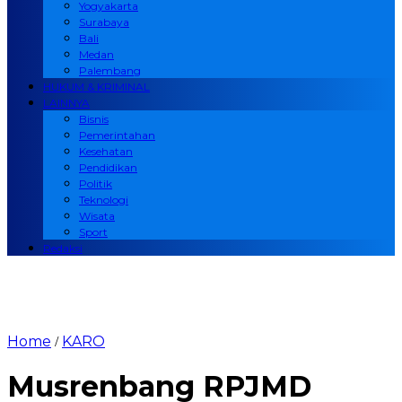
Yogyakarta
Surabaya
Bali
Medan
Palembang
HUKUM & KRIMINAL
LAINNYA
Bisnis
Pemerintahan
Kesehatan
Pendidikan
Politik
Teknologi
Wisata
Sport
Redaksi
Home
KARO
/
Musrenbang RPJMD