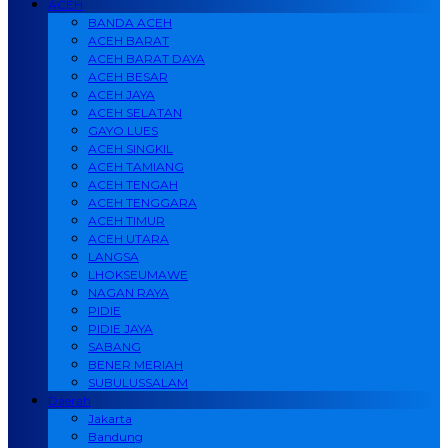
ACEH
BANDA ACEH
ACEH BARAT
ACEH BARAT DAYA
ACEH BESAR
ACEH JAYA
ACEH SELATAN
GAYO LUES
ACEH SINGKIL
ACEH TAMIANG
ACEH TENGAH
ACEH TENGGARA
ACEH TIMUR
ACEH UTARA
LANGSA
LHOKSEUMAWE
NAGAN RAYA
PIDIE
PIDIE JAYA
SABANG
BENER MERIAH
SUBULUSSALAM
Daerah
Jakarta
Bandung