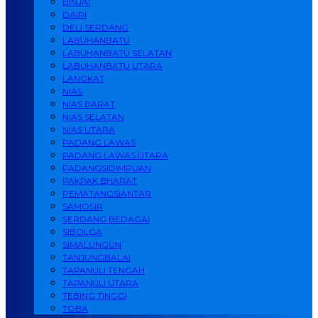
BINJAI
DAIRI
DELI SERDANG
LABUHANBATU
LABUHANBATU SELATAN
LABUHANBATU UTARA
LANGKAT
NIAS
NIAS BARAT
NIAS SELATAN
NIAS UTARA
PADANG LAWAS
PADANG LAWAS UTARA
PADANGSIDIMPUAN
PAKPAK BHARAT
PEMATANGSIANTAR
SAMOSIR
SERDANG BEDAGAI
SIBOLGA
SIMALUNGUN
TANJUNGBALAI
TAPANULI TENGAH
TAPANULI UTARA
TEBING TINGGI
TOBA