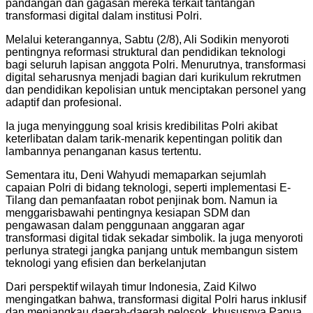
pandangan dan gagasan mereka terkait tantangan
transformasi digital dalam institusi Polri.
Melalui keterangannya, Sabtu (2/8), Ali Sodikin menyoroti
pentingnya reformasi struktural dan pendidikan teknologi
bagi seluruh lapisan anggota Polri. Menurutnya, transformasi
digital seharusnya menjadi bagian dari kurikulum rekrutmen
dan pendidikan kepolisian untuk menciptakan personel yang
adaptif dan profesional.
Ia juga menyinggung soal krisis kredibilitas Polri akibat
keterlibatan dalam tarik-menarik kepentingan politik dan
lambannya penanganan kasus tertentu.
Sementara itu, Deni Wahyudi memaparkan sejumlah
capaian Polri di bidang teknologi, seperti implementasi E-
Tilang dan pemanfaatan robot penjinak bom. Namun ia
menggarisbawahi pentingnya kesiapan SDM dan
pengawasan dalam penggunaan anggaran agar
transformasi digital tidak sekadar simbolik. Ia juga menyoroti
perlunya strategi jangka panjang untuk membangun sistem
teknologi yang efisien dan berkelanjutan
Dari perspektif wilayah timur Indonesia, Zaid Kilwo
mengingatkan bahwa, transformasi digital Polri harus inklusif
dan menjangkau daerah-daerah pelosok, khususnya Papua.