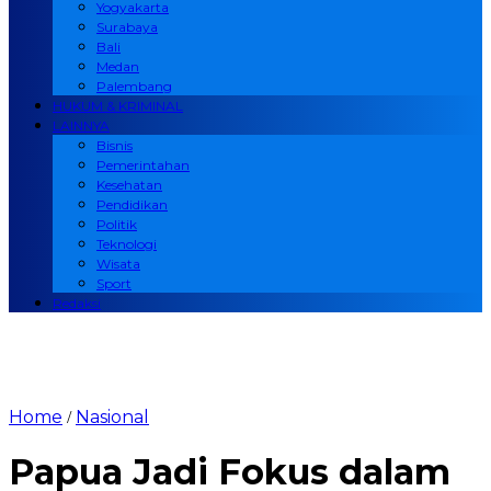
Yogyakarta
Surabaya
Bali
Medan
Palembang
HUKUM & KRIMINAL
LAINNYA
Bisnis
Pemerintahan
Kesehatan
Pendidikan
Politik
Teknologi
Wisata
Sport
Redaksi
Home
Nasional
/
Papua Jadi Fokus dalam