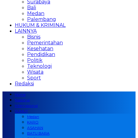
Surabaya
Bali
Medan
Palembang
HUKUM & KRIMINAL
LAINNYA
Bisnis
Pemerintahan
Kesehatan
Pendidikan
Politik
Teknologi
Wisata
Sport
Redaksi
Home
Nasional
Internasional
SUMUT
Medan
KARO
ASAHAN
BATU BARA