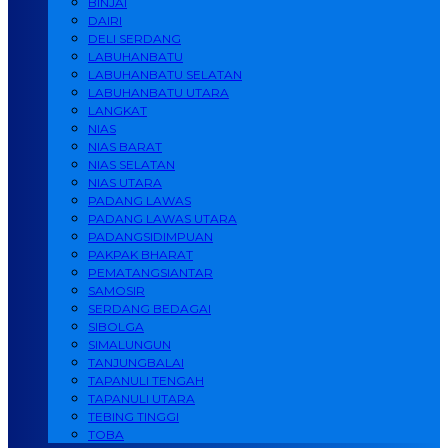
BINJAI
DAIRI
DELI SERDANG
LABUHANBATU
LABUHANBATU SELATAN
LABUHANBATU UTARA
LANGKAT
NIAS
NIAS BARAT
NIAS SELATAN
NIAS UTARA
PADANG LAWAS
PADANG LAWAS UTARA
PADANGSIDIMPUAN
PAKPAK BHARAT
PEMATANGSIANTAR
SAMOSIR
SERDANG BEDAGAI
SIBOLGA
SIMALUNGUN
TANJUNGBALAI
TAPANULI TENGAH
TAPANULI UTARA
TEBING TINGGI
TOBA