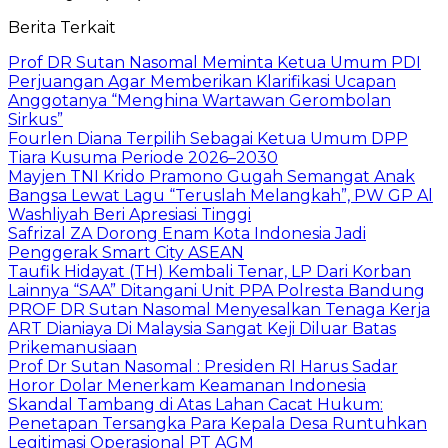
Berita Terkait
Prof DR Sutan Nasomal Meminta Ketua Umum PDI
Perjuangan Agar Memberikan Klarifikasi Ucapan
Anggotanya “Menghina Wartawan Gerombolan
Sirkus”
Fourlen Diana Terpilih Sebagai Ketua Umum DPP
Tiara Kusuma Periode 2026–2030
Mayjen TNI Krido Pramono Gugah Semangat Anak
Bangsa Lewat Lagu “Teruslah Melangkah”, PW GP Al
Washliyah Beri Apresiasi Tinggi
Safrizal ZA Dorong Enam Kota Indonesia Jadi
Penggerak Smart City ASEAN
Taufik Hidayat (TH) Kembali Tenar, LP Dari Korban
Lainnya “SAA” Ditangani Unit PPA Polresta Bandung
PROF DR Sutan Nasomal Menyesalkan Tenaga Kerja
ART Dianiaya Di Malaysia Sangat Keji Diluar Batas
Prikemanusiaan
Prof Dr Sutan Nasomal : Presiden RI Harus Sadar
Horor Dolar Menerkam Keamanan Indonesia
Skandal Tambang di Atas Lahan Cacat Hukum:
Penetapan Tersangka Para Kepala Desa Runtuhkan
Legitimasi Operasional PT AGM