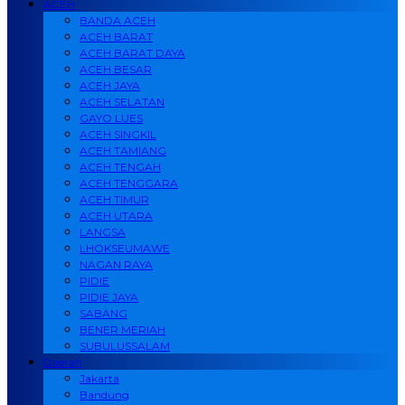
ACEH
BANDA ACEH
ACEH BARAT
ACEH BARAT DAYA
ACEH BESAR
ACEH JAYA
ACEH SELATAN
GAYO LUES
ACEH SINGKIL
ACEH TAMIANG
ACEH TENGAH
ACEH TENGGARA
ACEH TIMUR
ACEH UTARA
LANGSA
LHOKSEUMAWE
NAGAN RAYA
PIDIE
PIDIE JAYA
SABANG
BENER MERIAH
SUBULUSSALAM
Daerah
Jakarta
Bandung