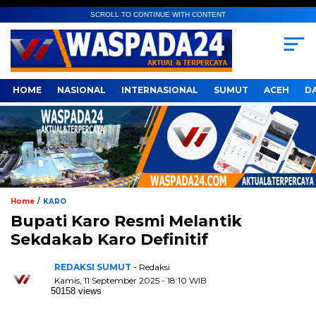
SCROLL TO CONTINUE WITH CONTENT
HOME
NASIONAL
INTERNASIONAL
SUMUT
ACEH
D
/
Home
KARO
Bupati Karo Resmi Melantik
Sekdakab Karo Definitif
REDAKSI SUMUT
- Redaksi
Kamis, 11 September 2025 - 18:10 WIB
50158 views