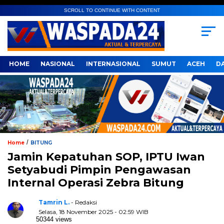
SCROLL TO CONTINUE WITH CONTENT
HOME
NASIONAL
INTERNASIONAL
SUMUT
ACEH
D
/
Home
BITUNG
Jamin Kepatuhan SOP, IPTU Iwan
Setyabudi Pimpin Pengawasan
Internal Operasi Zebra Bitung
Tamrin L.
- Redaksi
Selasa, 18 November 2025 - 02:59 WIB
50344 views