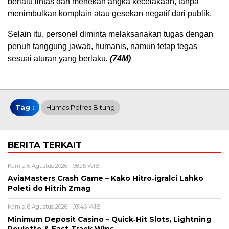
berlalu lintas dan menekan angka kecelakaan, tanpa
menimbulkan komplain atau gesekan negatif dari publik.
Selain itu, personel diminta melaksanakan tugas dengan
penuh tanggung jawab, humanis, namun tetap tegas
sesuai aturan yang berlaku
. (74M)
Tag :
Humas Polres Bitung
BERITA TERKAIT
Kamis, 6 Agustus 2026 - 08:25 WIB
AviaMasters Crash Game – Kako Hitro‑igralci Lahko
Poleti do Hitrih Zmag
Kamis, 6 Agustus 2026 - 03:46 WIB
Minimum Deposit Casino – Quick‑Hit Slots, Lightning