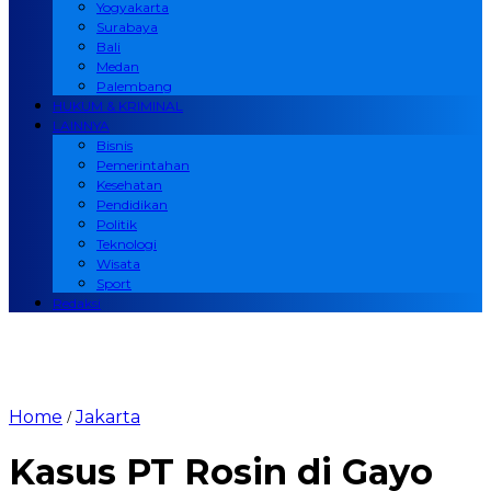
Yogyakarta
Surabaya
Bali
Medan
Palembang
HUKUM & KRIMINAL
LAINNYA
Bisnis
Pemerintahan
Kesehatan
Pendidikan
Politik
Teknologi
Wisata
Sport
Redaksi
Home
Jakarta
/
Kasus PT Rosin di Gayo