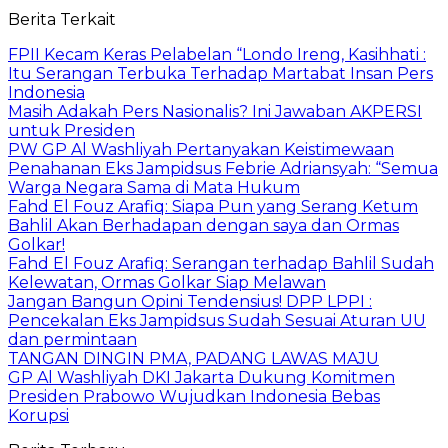
Berita Terkait
FPII Kecam Keras Pelabelan “Londo Ireng, Kasihhati :
Itu Serangan Terbuka Terhadap Martabat Insan Pers
Indonesia
Masih Adakah Pers Nasionalis? Ini Jawaban AKPERSI
untuk Presiden
PW GP Al Washliyah Pertanyakan Keistimewaan
Penahanan Eks Jampidsus Febrie Adriansyah: “Semua
Warga Negara Sama di Mata Hukum
Fahd El Fouz Arafiq: Siapa Pun yang Serang Ketum
Bahlil Akan Berhadapan dengan saya dan Ormas
Golkar!
Fahd El Fouz Arafiq: Serangan terhadap Bahlil Sudah
Kelewatan, Ormas Golkar Siap Melawan
Jangan Bangun Opini Tendensius! DPP LPPI :
Pencekalan Eks Jampidsus Sudah Sesuai Aturan UU
dan permintaan
TANGAN DINGIN PMA, PADANG LAWAS MAJU
GP Al Washliyah DKI Jakarta Dukung Komitmen
Presiden Prabowo Wujudkan Indonesia Bebas
Korupsi