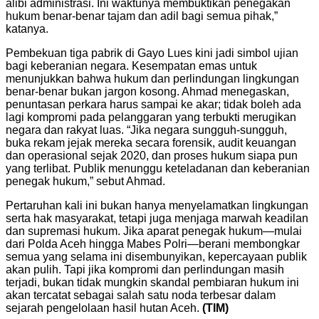
alibi administrasi. Ini waktunya membuktikan penegakan
hukum benar-benar tajam dan adil bagi semua pihak,”
katanya.
Pembekuan tiga pabrik di Gayo Lues kini jadi simbol ujian
bagi keberanian negara. Kesempatan emas untuk
menunjukkan bahwa hukum dan perlindungan lingkungan
benar-benar bukan jargon kosong. Ahmad menegaskan,
penuntasan perkara harus sampai ke akar; tidak boleh ada
lagi kompromi pada pelanggaran yang terbukti merugikan
negara dan rakyat luas. “Jika negara sungguh-sungguh,
buka rekam jejak mereka secara forensik, audit keuangan
dan operasional sejak 2020, dan proses hukum siapa pun
yang terlibat. Publik menunggu keteladanan dan keberanian
penegak hukum,” sebut Ahmad.
Pertaruhan kali ini bukan hanya menyelamatkan lingkungan
serta hak masyarakat, tetapi juga menjaga marwah keadilan
dan supremasi hukum. Jika aparat penegak hukum—mulai
dari Polda Aceh hingga Mabes Polri—berani membongkar
semua yang selama ini disembunyikan, kepercayaan publik
akan pulih. Tapi jika kompromi dan perlindungan masih
terjadi, bukan tidak mungkin skandal pembiaran hukum ini
akan tercatat sebagai salah satu noda terbesar dalam
sejarah pengelolaan hasil hutan Aceh.
(TIM)