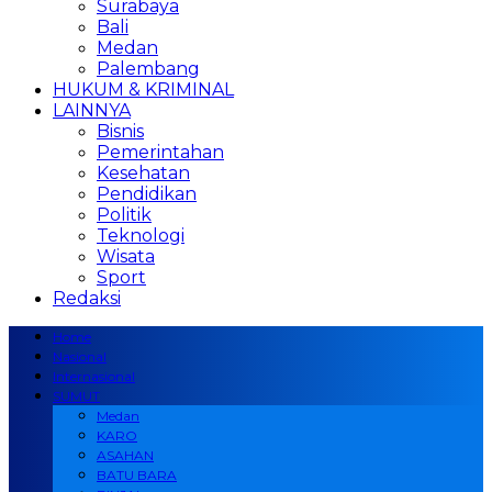
Surabaya
Bali
Medan
Palembang
HUKUM & KRIMINAL
LAINNYA
Bisnis
Pemerintahan
Kesehatan
Pendidikan
Politik
Teknologi
Wisata
Sport
Redaksi
Home
Nasional
Internasional
SUMUT
Medan
KARO
ASAHAN
BATU BARA