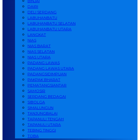
BINJAI
DAIRI
DELI SERDANG
LABUHANBATU
LABUHANBATU SELATAN
LABUHANBATU UTARA
LANGKAT
NIAS
NIAS BARAT
NIAS SELATAN
NIAS UTARA
PADANG LAWAS
PADANG LAWAS UTARA
PADANGSIDIMPUAN
PAKPAK BHARAT
PEMATANGSIANTAR
SAMOSIR
SERDANG BEDAGAI
SIBOLGA
SIMALUNGUN
TANJUNGBALAI
TAPANULI TENGAH
TAPANULI UTARA
TEBING TINGGI
TOBA