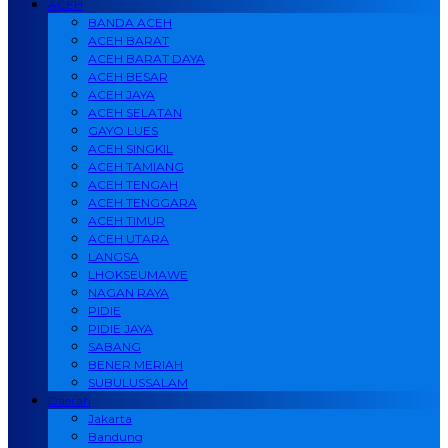
ACEH
BANDA ACEH
ACEH BARAT
ACEH BARAT DAYA
ACEH BESAR
ACEH JAYA
ACEH SELATAN
GAYO LUES
ACEH SINGKIL
ACEH TAMIANG
ACEH TENGAH
ACEH TENGGARA
ACEH TIMUR
ACEH UTARA
LANGSA
LHOKSEUMAWE
NAGAN RAYA
PIDIE
PIDIE JAYA
SABANG
BENER MERIAH
SUBULUSSALAM
Daerah
Jakarta
Bandung