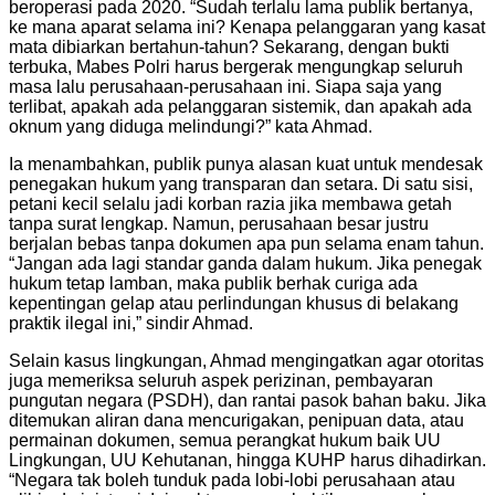
beroperasi pada 2020. “Sudah terlalu lama publik bertanya,
ke mana aparat selama ini? Kenapa pelanggaran yang kasat
mata dibiarkan bertahun-tahun? Sekarang, dengan bukti
terbuka, Mabes Polri harus bergerak mengungkap seluruh
masa lalu perusahaan-perusahaan ini. Siapa saja yang
terlibat, apakah ada pelanggaran sistemik, dan apakah ada
oknum yang diduga melindungi?” kata Ahmad.
Ia menambahkan, publik punya alasan kuat untuk mendesak
penegakan hukum yang transparan dan setara. Di satu sisi,
petani kecil selalu jadi korban razia jika membawa getah
tanpa surat lengkap. Namun, perusahaan besar justru
berjalan bebas tanpa dokumen apa pun selama enam tahun.
“Jangan ada lagi standar ganda dalam hukum. Jika penegak
hukum tetap lamban, maka publik berhak curiga ada
kepentingan gelap atau perlindungan khusus di belakang
praktik ilegal ini,” sindir Ahmad.
Selain kasus lingkungan, Ahmad mengingatkan agar otoritas
juga memeriksa seluruh aspek perizinan, pembayaran
pungutan negara (PSDH), dan rantai pasok bahan baku. Jika
ditemukan aliran dana mencurigakan, penipuan data, atau
permainan dokumen, semua perangkat hukum baik UU
Lingkungan, UU Kehutanan, hingga KUHP harus dihadirkan.
“Negara tak boleh tunduk pada lobi-lobi perusahaan atau