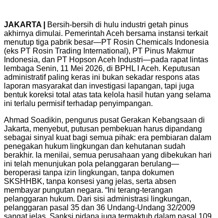
JAKARTA |
Bersih-bersih di hulu industri getah pinus
akhirnya dimulai. Pemerintah Aceh bersama instansi terkait
menutup tiga pabrik besar—PT Rosin Chemicals Indonesia
(eks PT Rosin Trading International), PT Pinus Makmur
Indonesia, dan PT Hopson Aceh Industri—pada rapat lintas
lembaga Senin, 11 Mei 2026, di BPHL I Aceh. Keputusan
administratif paling keras ini bukan sekadar respons atas
laporan masyarakat dan investigasi lapangan, tapi juga
bentuk koreksi total atas tata kelola hasil hutan yang selama
ini terlalu permisif terhadap penyimpangan.
Ahmad Soadikin, pengurus pusat Gerakan Kebangsaan di
Jakarta, menyebut, putusan pembekuan harus dipandang
sebagai sinyal kuat bagi semua pihak: era pembiaran dalam
penegakan hukum lingkungan dan kehutanan sudah
berakhir. Ia menilai, semua perusahaan yang dibekukan hari
ini telah menunjukan pola pelanggaran berulang—
beroperasi tanpa izin lingkungan, tanpa dokumen
SKSHHBK, tanpa konsesi yang jelas, serta absen
membayar pungutan negara. “Ini terang-terangan
pelanggaran hukum. Dari sisi administrasi lingkungan,
pelanggaran pasal 35 dan 36 Undang-Undang 32/2009
sangat jelas. Sanksi pidana juga termaktub dalam pasal 109