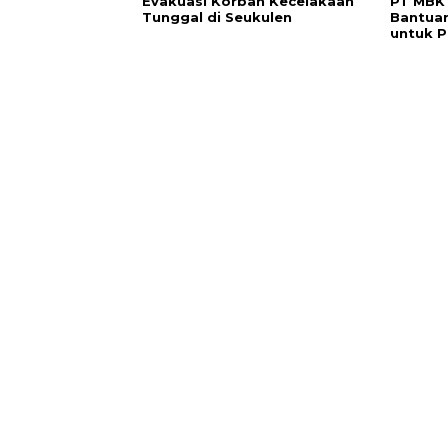
Evakuasi Korban Kecelakaan
PT MBK 
Tunggal di Seukulen
Bantuan
untuk P