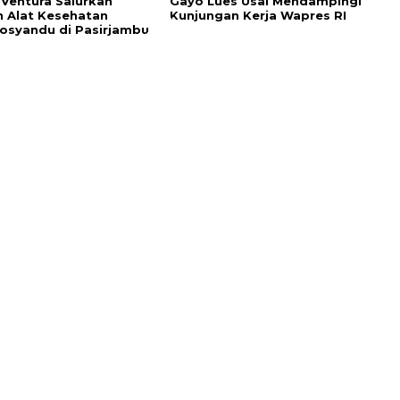
Ventura Salurkan
Gayo Lues Usai Mendampingi
 Alat Kesehatan
Kunjungan Kerja Wapres RI
osyandu di Pasirjambu