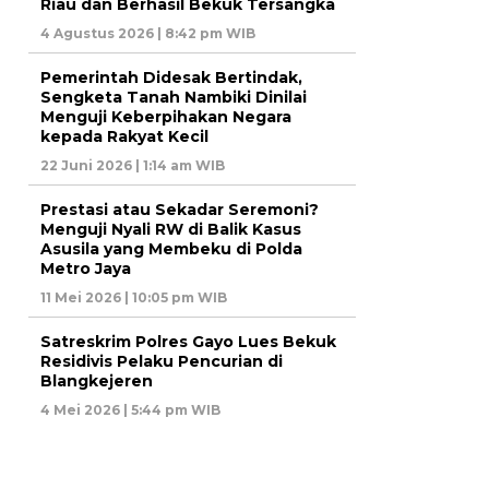
Riau dan Berhasil Bekuk Tersangka
4 Agustus 2026 | 8:42 pm WIB
Pemerintah Didesak Bertindak,
Sengketa Tanah Nambiki Dinilai
Menguji Keberpihakan Negara
kepada Rakyat Kecil
22 Juni 2026 | 1:14 am WIB
Prestasi atau Sekadar Seremoni?
Menguji Nyali RW di Balik Kasus
Asusila yang Membeku di Polda
Metro Jaya
11 Mei 2026 | 10:05 pm WIB
Satreskrim Polres Gayo Lues Bekuk
Residivis Pelaku Pencurian di
Blangkejeren
4 Mei 2026 | 5:44 pm WIB