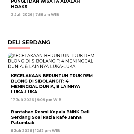
PUNGLI DAN WISATA ADALAH
HOAKS
2 Juli 2026 | 7:56 am WIB
DELI SERDANG
KECELAKAAN BERUNTUN TRUK REM
BLONG DI SIBOLANGIT: 4
MENINGGAL DUNIA, 8 LAINNYA
LUKA-LUKA
17 Juli 2026 | 9:09 pm WIB
Bantahan Resmi Kepala BNNK Deli
Serdang Soal Razia Kafe Janna
Patumbak
5 Juli 2026 | 12:12 pm WIB