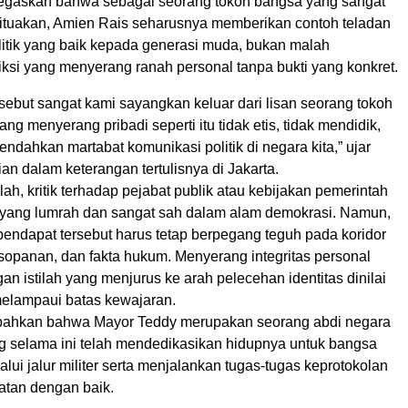
egaskan bahwa sebagai seorang tokoh bangsa yang sangat
dituakan, Amien Rais seharusnya memberikan contoh teladan
litik yang baik kepada generasi muda, bukan malah
ksi yang menyerang ranah personal tanpa bukti yang konkret.
sebut sangat kami sayangkan keluar dari lisan seorang tokoh
ang menyerang pribadi seperti itu tidak etis, tidak mendidik,
ndahkan martabat komunikasi politik di negara kita,” ujar
an dalam keterangan tertulisnya di Jakarta.
ah, kritik terhadap pejabat publik atau kebijakan pemerintah
yang lumrah dan sangat sah dalam alam demokrasi. Namun,
endapat tersebut harus tetap berpegang teguh pada koridor
sopanan, dan fakta hukum. Menyerang integritas personal
n istilah yang menjurus ke arah pelecehan identitas dinilai
elampaui batas kewajaran.
bahkan bahwa Mayor Teddy merupakan seorang abdi negara
ng selama ini telah mendedikasikan hidupnya untuk bangsa
lui jalur militer serta menjalankan tugas-tugas keprotokolan
atan dengan baik.