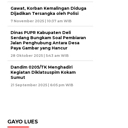
Gawat, Korban Kemalingan Diduga
Dijadikan Tersangka oleh Polisi
7 November 2025 | 10:37 am WIB
Dinas PUPR Kabupaten Deli
Serdang Bungkam Soal Pembiaran
Jalan Penghubung Antara Desa
Paya Gambar yang Hancur
28 Oktober 2025 | 5:43 am WIB
Dandim 0205/TK Menghadiri
Kegiatan Diklatsuspim Kokam
Sumut
21 September 2025 | 6:05 pm WIB
GAYO LUES