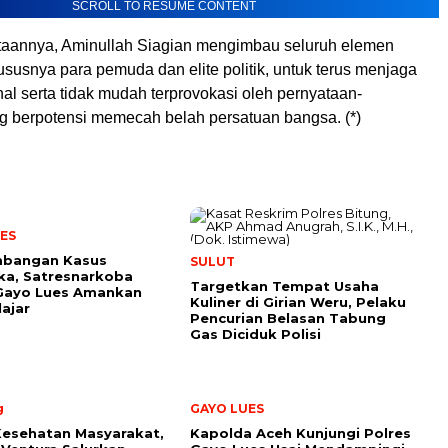
SCROLL TO RESUME CONTENT
ataannya, Aminullah Siagian mengimbau seluruh elemen
susnya para pemuda dan elite politik, untuk terus menjaga
onal serta tidak mudah terprovokasi oleh pernyataan-
g berpotensi memecah belah persatuan bangsa. (*)
ES
bangan Kasus
SULUT
ka, Satresnarkoba
Targetkan Tempat Usaha
 Gayo Lues Amankan
Kuliner di Girian Weru, Pelaku
lajar
Pencurian Belasan Tabung
Gas Diciduk Polisi
g
GAYO LUES
Kesehatan Masyarakat,
Kapolda Aceh Kunjungi Polres