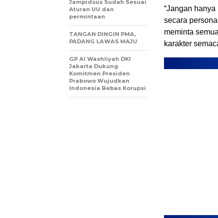
Jampidsus Sudah Sesuai
“Jangan hanya 
Aturan UU dan
permintaan
secara persona
meminta semua 
TANGAN DINGIN PMA,
PADANG LAWAS MAJU
karakter semaca
GP Al Washliyah DKI
Jakarta Dukung
Komitmen Presiden
Prabowo Wujudkan
Indonesia Bebas Korupsi