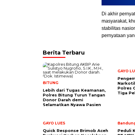
Di akhir perny
masyarakat, khu
stabilitas nasi
pernyataan yan
Berita Terbaru
GAYO LU
Pengem
BITUNG
Narkoti
Polres
Lebih dari Tugas Keamanan,
Tiga Pe
Polres Bitung Turun Tangan
Donor Darah demi
Selamatkan Nyawa Pasien
GAYO LUES
Bandun
Quick Response Brimob Aceh
Peduli 