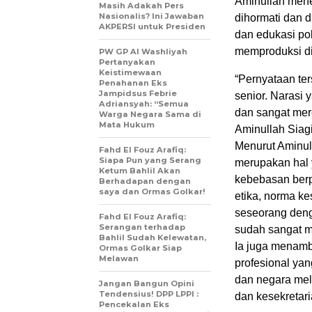
Aminullah men
Masih Adakah Pers
Nasionalis? Ini Jawaban
dihormati dan 
AKPERSI untuk Presiden
dan edukasi po
memproduksi di
PW GP Al Washliyah
Pertanyakan
Keistimewaan
“Pernyataan ter
Penahanan Eks
Jampidsus Febrie
senior. Narasi y
Adriansyah: “Semua
dan sangat mere
Warga Negara Sama di
Mata Hukum
Aminullah Siagi
Menurut Aminull
Fahd El Fouz Arafiq:
Siapa Pun yang Serang
merupakan hal 
Ketum Bahlil Akan
kebebasan berp
Berhadapan dengan
saya dan Ormas Golkar!
etika, norma ke
seseorang denga
Fahd El Fouz Arafiq:
Serangan terhadap
sudah sangat m
Bahlil Sudah Kelewatan,
Ia juga menam
Ormas Golkar Siap
Melawan
profesional ya
dan negara mela
Jangan Bangun Opini
Tendensius! DPP LPPI :
dan kesekretari
Pencekalan Eks