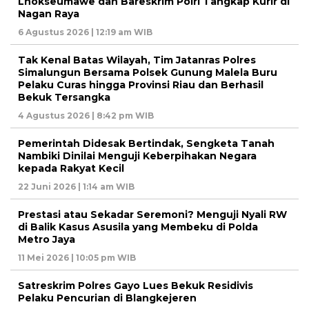
Lhokseumawe dan Bareskrim Polri Tangkap Kurir di
Nagan Raya
6 Agustus 2026 | 12:19 am WIB
Tak Kenal Batas Wilayah, Tim Jatanras Polres
Simalungun Bersama Polsek Gunung Malela Buru
Pelaku Curas hingga Provinsi Riau dan Berhasil
Bekuk Tersangka
4 Agustus 2026 | 8:42 pm WIB
Pemerintah Didesak Bertindak, Sengketa Tanah
Nambiki Dinilai Menguji Keberpihakan Negara
kepada Rakyat Kecil
22 Juni 2026 | 1:14 am WIB
Prestasi atau Sekadar Seremoni? Menguji Nyali RW
di Balik Kasus Asusila yang Membeku di Polda
Metro Jaya
11 Mei 2026 | 10:05 pm WIB
Satreskrim Polres Gayo Lues Bekuk Residivis
Pelaku Pencurian di Blangkejeren