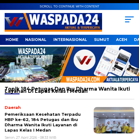
SCROLL TO CONTINUE WITH CONTENT
HOME
NASIONAL
INTERNASIONAL
SUMUT
ACEH
D
Topik
184 Petugas Dan Ibu Dharma Wanita Ikuti
Layanan Di Lapas Kelas I Medan
Daerah
Pemeriksaan Kesehatan Terpadu
HBP ke-62, 184 Petugas dan Ibu
Dharma Wanita Ikuti Layanan di
Lapas Kelas I Medan
Senin, 27 April 2026 - 08:33 WIB