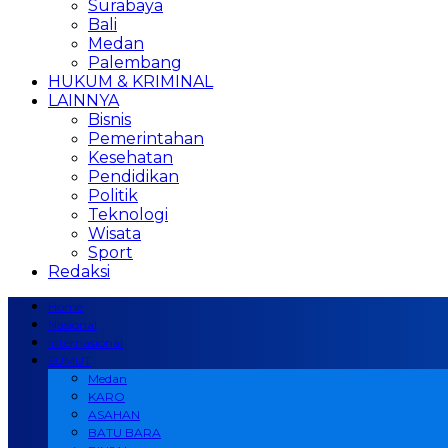
Surabaya
Bali
Medan
Palembang
HUKUM & KRIMINAL
LAINNYA
Bisnis
Pemerintahan
Kesehatan
Pendidikan
Politik
Teknologi
Wisata
Sport
Redaksi
Home
Nasional
Internasional
SUMUT
Medan
KARO
ASAHAN
BATU BARA