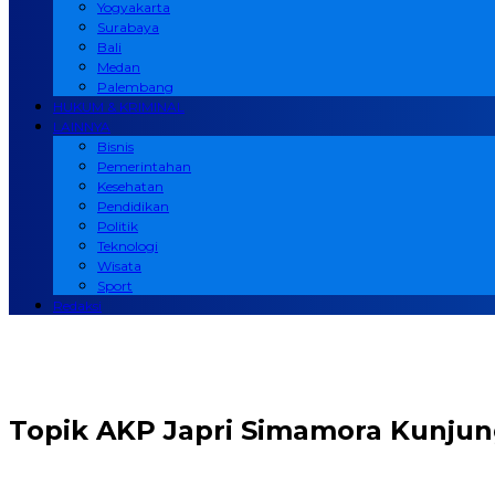
Yogyakarta
Surabaya
Bali
Medan
Palembang
HUKUM & KRIMINAL
LAINNYA
Bisnis
Pemerintahan
Kesehatan
Pendidikan
Politik
Teknologi
Wisata
Sport
Redaksi
Topik
AKP Japri Simamora Kunjun