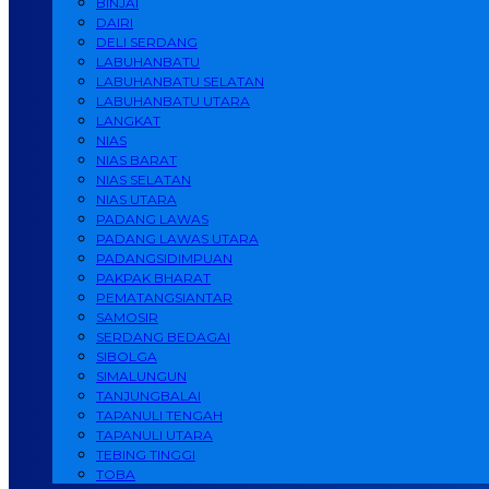
BINJAI
DAIRI
DELI SERDANG
LABUHANBATU
LABUHANBATU SELATAN
LABUHANBATU UTARA
LANGKAT
NIAS
NIAS BARAT
NIAS SELATAN
NIAS UTARA
PADANG LAWAS
PADANG LAWAS UTARA
PADANGSIDIMPUAN
PAKPAK BHARAT
PEMATANGSIANTAR
SAMOSIR
SERDANG BEDAGAI
SIBOLGA
SIMALUNGUN
TANJUNGBALAI
TAPANULI TENGAH
TAPANULI UTARA
TEBING TINGGI
TOBA