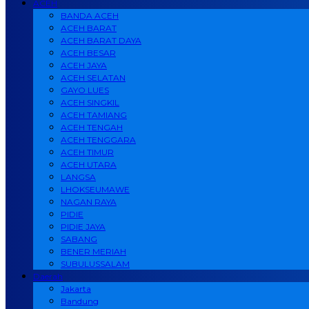
ACEH
BANDA ACEH
ACEH BARAT
ACEH BARAT DAYA
ACEH BESAR
ACEH JAYA
ACEH SELATAN
GAYO LUES
ACEH SINGKIL
ACEH TAMIANG
ACEH TENGAH
ACEH TENGGARA
ACEH TIMUR
ACEH UTARA
LANGSA
LHOKSEUMAWE
NAGAN RAYA
PIDIE
PIDIE JAYA
SABANG
BENER MERIAH
SUBULUSSALAM
Daerah
Jakarta
Bandung