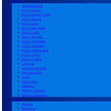
ACEH
BANDA ACEH
ACEH BARAT
ACEH BARAT DAYA
ACEH BESAR
ACEH JAYA
ACEH SELATAN
GAYO LUES
ACEH SINGKIL
ACEH TAMIANG
ACEH TENGAH
ACEH TENGGARA
ACEH TIMUR
ACEH UTARA
LANGSA
LHOKSEUMAWE
NAGAN RAYA
PIDIE
PIDIE JAYA
SABANG
BENER MERIAH
SUBULUSSALAM
Daerah
Jakarta
Bandung