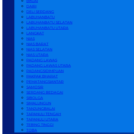
BINJAI
DAIRI
DELI SERDANG
LABUHANBATU
LABUHANBATU SELATAN
LABUHANBATU UTARA
LANGKAT
NIAS
NIAS BARAT
NIAS SELATAN
NIAS UTARA
PADANG LAWAS
PADANG LAWAS UTARA
PADANGSIDIMPUAN
PAKPAK BHARAT
PEMATANGSIANTAR
SAMOSIR
SERDANG BEDAGAI
SIBOLGA
SIMALUNGUN
TANJUNGBALAI
TAPANULI TENGAH
TAPANULI UTARA
TEBING TINGGI
TOBA