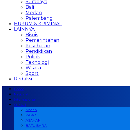
Surabaya
Bali
Medan
Palembang
HUKUM & KRIMINAL
LAINNYA
Bisnis
Pemerintahan
Kesehatan
Pendidikan
Politik
Teknologi
Wisata
Sport
Redaksi
Home
Nasional
Internasional
SUMUT
Medan
KARO
ASAHAN
BATU BARA