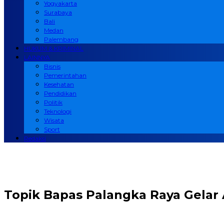
Yogyakarta
Surabaya
Bali
Medan
Palembang
HUKUM & KRIMINAL
LAINNYA
Bisnis
Pemerintahan
Kesehatan
Pendidikan
Politik
Teknologi
Wisata
Sport
Redaksi
Topik
Bapas Palangka Raya Gelar A