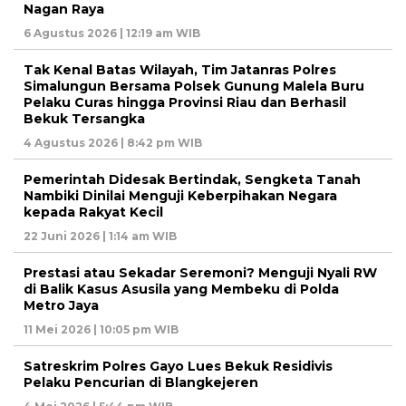
Nagan Raya
6 Agustus 2026 | 12:19 am WIB
Tak Kenal Batas Wilayah, Tim Jatanras Polres
Simalungun Bersama Polsek Gunung Malela Buru
Pelaku Curas hingga Provinsi Riau dan Berhasil
Bekuk Tersangka
4 Agustus 2026 | 8:42 pm WIB
Pemerintah Didesak Bertindak, Sengketa Tanah
Nambiki Dinilai Menguji Keberpihakan Negara
kepada Rakyat Kecil
22 Juni 2026 | 1:14 am WIB
Prestasi atau Sekadar Seremoni? Menguji Nyali RW
di Balik Kasus Asusila yang Membeku di Polda
Metro Jaya
11 Mei 2026 | 10:05 pm WIB
Satreskrim Polres Gayo Lues Bekuk Residivis
Pelaku Pencurian di Blangkejeren