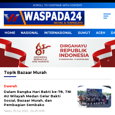
SCROLL TO CONTINUE WITH CONTENT
HOME
NASIONAL
INTERNASIONAL
SUMUT
ACEH
D
Topik
Bazaar Murah
Daerah
Dalam Rangka Hari Bakti ke-78, TNI
AU Wilayah Medan Gelar Bakti
Sosial, Bazaar Murah, dan
Pembagian Sembako
Sabtu, 19 Juli 2025 - 04:29 WIB