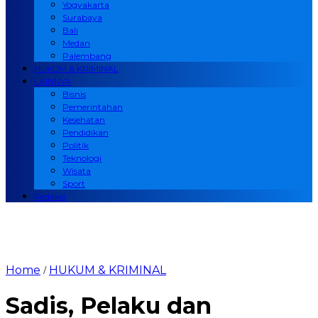
Yogyakarta
Surabaya
Bali
Medan
Palembang
HUKUM & KRIMINAL
LAINNYA
Bisnis
Pemerintahan
Kesehatan
Pendidikan
Politik
Teknologi
Wisata
Sport
Redaksi
Home
HUKUM & KRIMINAL
/
Sadis, Pelaku dan