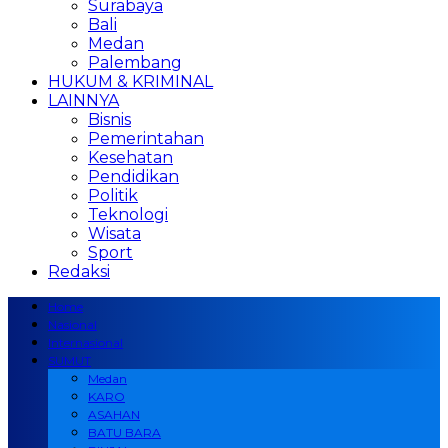
Surabaya
Bali
Medan
Palembang
HUKUM & KRIMINAL
LAINNYA
Bisnis
Pemerintahan
Kesehatan
Pendidikan
Politik
Teknologi
Wisata
Sport
Redaksi
Home
Nasional
Internasional
SUMUT
Medan
KARO
ASAHAN
BATU BARA