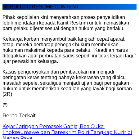
SCROLL TO RESUME CONTENT
Pihak kepolisian kini menyerahkan proses penyelidikan
lebih mendalam kepada Kanit Reskrim untuk memastikan
para pelaku dijerat sesuai dengan hukum yang berlaku.
Keluarga korban menyambut baik langkah cepat aparat,
tetapi mereka berharap penegak hukum memberikan
hukuman maksimal kepada para pelaku. “Keadilan harus
ditegakkan agar perbuatan sadis seperti ini tidak terjadi lagi,”
ujar perwakilan keluarga.
Kasus pengeroyokan dan pembacokan ini menjadi
peringatan keras tentang bahaya kekerasan yang dipicu
masalah sepele, sekaligus menjadi ujian bagi penegakan
hukum untuk memberikan keadilan yang layak bagi korban.
(2R)
(*)
Berita Terkait
Kejar Jaringan Pemasok Ganja, Bea Cukai
Lhokseumawe dan Bareskrim Polri Tangkap Kurir di
Nagan Raya