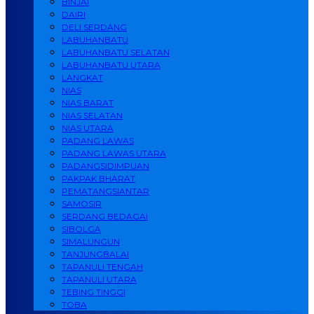
BINJAI
DAIRI
DELI SERDANG
LABUHANBATU
LABUHANBATU SELATAN
LABUHANBATU UTARA
LANGKAT
NIAS
NIAS BARAT
NIAS SELATAN
NIAS UTARA
PADANG LAWAS
PADANG LAWAS UTARA
PADANGSIDIMPUAN
PAKPAK BHARAT
PEMATANGSIANTAR
SAMOSIR
SERDANG BEDAGAI
SIBOLGA
SIMALUNGUN
TANJUNGBALAI
TAPANULI TENGAH
TAPANULI UTARA
TEBING TINGGI
TOBA