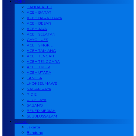
ACEH
BANDA ACEH
ACEH BARAT
ACEH BARAT DAYA
ACEH BESAR
ACEH JAYA
ACEH SELATAN
GAYO LUES
ACEH SINGKIL
ACEH TAMIANG
ACEH TENGAH
ACEH TENGGARA
ACEH TIMUR
ACEH UTARA
LANGSA
LHOKSEUMAWE
NAGAN RAYA
PIDIE
PIDIE JAYA
SABANG
BENER MERIAH
SUBULUSSALAM
Daerah
Jakarta
Bandung