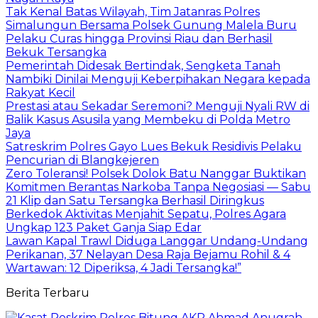
Tak Kenal Batas Wilayah, Tim Jatanras Polres
Simalungun Bersama Polsek Gunung Malela Buru
Pelaku Curas hingga Provinsi Riau dan Berhasil
Bekuk Tersangka
Pemerintah Didesak Bertindak, Sengketa Tanah
Nambiki Dinilai Menguji Keberpihakan Negara kepada
Rakyat Kecil
Prestasi atau Sekadar Seremoni? Menguji Nyali RW di
Balik Kasus Asusila yang Membeku di Polda Metro
Jaya
Satreskrim Polres Gayo Lues Bekuk Residivis Pelaku
Pencurian di Blangkejeren
Zero Toleransi! Polsek Dolok Batu Nanggar Buktikan
Komitmen Berantas Narkoba Tanpa Negosiasi — Sabu
21 Klip dan Satu Tersangka Berhasil Diringkus
Berkedok Aktivitas Menjahit Sepatu, Polres Agara
Ungkap 123 Paket Ganja Siap Edar
Lawan Kapal Trawl Diduga Langgar Undang-Undang
Perikanan, 37 Nelayan Desa Raja Bejamu Rohil & 4
Wartawan: 12 Diperiksa, 4 Jadi Tersangka!”
Berita Terbaru