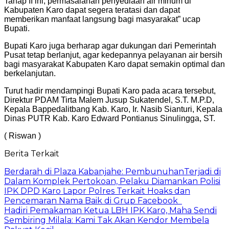
Tahap II ini, permasalahan penyediaan air minum di
Kabupaten Karo dapat segera teratasi dan dapat
memberikan manfaat langsung bagi masyarakat” ucap
Bupati.
Bupati Karo juga berharap agar dukungan dari Pemerintah
Pusat tetap berlanjut, agar kedepannya pelayanan air bersih
bagi masyarakat Kabupaten Karo dapat semakin optimal dan
berkelanjutan.
Turut hadir mendampingi Bupati Karo pada acara tersebut,
Direktur PDAM Tirta Malem Jusup Sukatendel, S.T. M.P.D,
Kepala Bappedalitbang Kab. Karo, Ir. Nasib Sianturi, Kepala
Dinas PUTR Kab. Karo Edward Pontianus Sinulingga, ST.
( Riswan )
Berita Terkait
Berdarah di Plaza Kabanjahe: PembunuhanTerjadi di
Dalam Komplek Pertokoan, Pelaku Diamankan Polisi
IPK DPD Karo Lapor Polres Terkait Hoaks dan
Pencemaran Nama Baik di Grup Facebook
Hadiri Pemakaman Ketua LBH IPK Karo, Maha Sendi
Sembiring Milala: Kami Tak Akan Kendor Membela