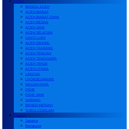
ACEH
BANDA ACEH
ACEH BARAT
ACEH BARAT DAYA
ACEH BESAR
ACEH JAYA
ACEH SELATAN
GAYO LUES
ACEH SINGKIL
ACEH TAMIANG
ACEH TENGAH
ACEH TENGGARA
ACEH TIMUR
ACEH UTARA
LANGSA
LHOKSEUMAWE
NAGAN RAYA
PIDIE
PIDIE JAYA
SABANG
BENER MERIAH
SUBULUSSALAM
Daerah
Jakarta
Bandung