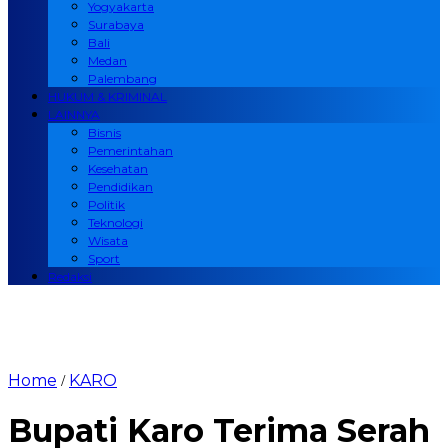
Yogyakarta
Surabaya
Bali
Medan
Palembang
HUKUM & KRIMINAL
LAINNYA
Bisnis
Pemerintahan
Kesehatan
Pendidikan
Politik
Teknologi
Wisata
Sport
Redaksi
Home
KARO
/
Bupati Karo Terima Serah