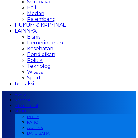
Surabaya
Bali
Medan
Palembang
HUKUM & KRIMINAL
LAINNYA
Bisnis
Pemerintahan
Kesehatan
Pendidikan
Politik
Teknologi
Wisata
Sport
Redaksi
Home
Nasional
Internasional
SUMUT
Medan
KARO
ASAHAN
BATU BARA