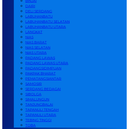
BINJAI
DAIRI
DELI SERDANG
LABUHANBATU
LABUHANBATU SELATAN
LABUHANBATU UTARA
LANGKAT
NIAS
NIAS BARAT
NIAS SELATAN
NIAS UTARA
PADANG LAWAS
PADANG LAWAS UTARA
PADANGSIDIMPUAN
PAKPAK BHARAT
PEMATANGSIANTAR
SAMOSIR
SERDANG BEDAGAI
SIBOLGA
SIMALUNGUN
TANJUNGBALAI
TAPANULI TENGAH
TAPANULI UTARA
TEBING TINGGI
TOBA