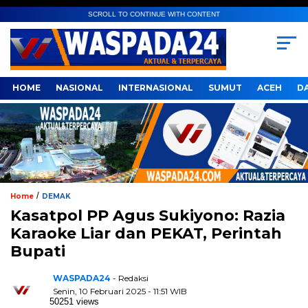
SCROLL TO CONTINUE WITH CONTENT
HOME
NASIONAL
INTERNASIONAL
SUMUT
ACEH
D
/
Home
DEMAK
Kasatpol PP Agus Sukiyono: Razia
Karaoke Liar dan PEKAT, Perintah
Bupati
WASPADA24
- Redaksi
Senin, 10 Februari 2025 - 11:51 WIB
50251 views