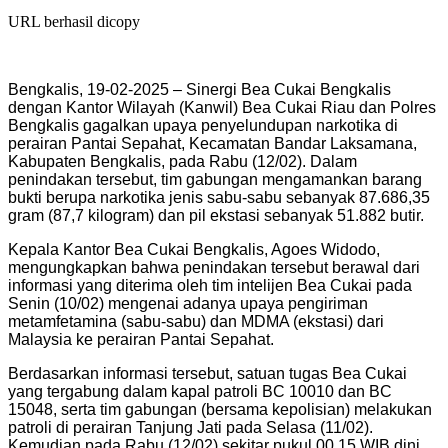
URL berhasil dicopy
Bengkalis, 19-02-2025 – Sinergi Bea Cukai Bengkalis
dengan Kantor Wilayah (Kanwil) Bea Cukai Riau dan Polres
Bengkalis gagalkan upaya penyelundupan narkotika di
perairan Pantai Sepahat, Kecamatan Bandar Laksamana,
Kabupaten Bengkalis, pada Rabu (12/02). Dalam
penindakan tersebut, tim gabungan mengamankan barang
bukti berupa narkotika jenis sabu-sabu sebanyak 87.686,35
gram (87,7 kilogram) dan pil ekstasi sebanyak 51.882 butir.
Kepala Kantor Bea Cukai Bengkalis, Agoes Widodo,
mengungkapkan bahwa penindakan tersebut berawal dari
informasi yang diterima oleh tim intelijen Bea Cukai pada
Senin (10/02) mengenai adanya upaya pengiriman
metamfetamina (sabu-sabu) dan MDMA (ekstasi) dari
Malaysia ke perairan Pantai Sepahat.
Berdasarkan informasi tersebut, satuan tugas Bea Cukai
yang tergabung dalam kapal patroli BC 10010 dan BC
15048, serta tim gabungan (bersama kepolisian) melakukan
patroli di perairan Tanjung Jati pada Selasa (11/02).
Kemudian pada Rabu (12/02) sekitar pukul 00.15 WIB dini