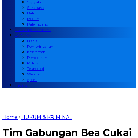
Yogyakarta
Surabaya
Bali
Medan
Palembang
HUKUM & KRIMINAL
LAINNYA
Bisnis
Pemerintahan
Kesehatan
Pendidikan
Politik
Teknologi
Wisata
Sport
Redaksi
Home
HUKUM & KRIMINAL
/
Tim Gabungan Bea Cukai