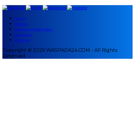
Home
Redaksi
Pedoman Media Siber
Disclaimer
Info Iklan
Copyright © 2026 WASPADA24.COM - All Rights
Reserved