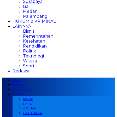
Surabaya
Bali
Medan
Palembang
HUKUM & KRIMINAL
LAINNYA
Bisnis
Pemerintahan
Kesehatan
Pendidikan
Politik
Teknologi
Wisata
Sport
Redaksi
Home
Nasional
Internasional
SUMUT
Medan
KARO
ASAHAN
BATU BARA