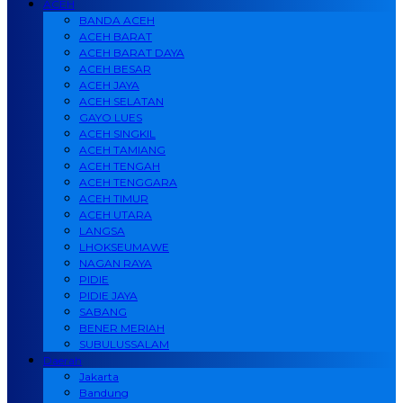
ACEH
BANDA ACEH
ACEH BARAT
ACEH BARAT DAYA
ACEH BESAR
ACEH JAYA
ACEH SELATAN
GAYO LUES
ACEH SINGKIL
ACEH TAMIANG
ACEH TENGAH
ACEH TENGGARA
ACEH TIMUR
ACEH UTARA
LANGSA
LHOKSEUMAWE
NAGAN RAYA
PIDIE
PIDIE JAYA
SABANG
BENER MERIAH
SUBULUSSALAM
Daerah
Jakarta
Bandung