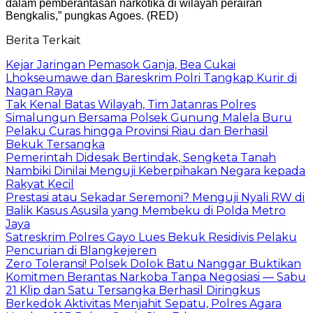
dalam pemberantasan narkotika di wilayah perairan
Bengkalis,” pungkas Agoes. (RED)
Berita Terkait
Kejar Jaringan Pemasok Ganja, Bea Cukai
Lhokseumawe dan Bareskrim Polri Tangkap Kurir di
Nagan Raya
Tak Kenal Batas Wilayah, Tim Jatanras Polres
Simalungun Bersama Polsek Gunung Malela Buru
Pelaku Curas hingga Provinsi Riau dan Berhasil
Bekuk Tersangka
Pemerintah Didesak Bertindak, Sengketa Tanah
Nambiki Dinilai Menguji Keberpihakan Negara kepada
Rakyat Kecil
Prestasi atau Sekadar Seremoni? Menguji Nyali RW di
Balik Kasus Asusila yang Membeku di Polda Metro
Jaya
Satreskrim Polres Gayo Lues Bekuk Residivis Pelaku
Pencurian di Blangkejeren
Zero Toleransi! Polsek Dolok Batu Nanggar Buktikan
Komitmen Berantas Narkoba Tanpa Negosiasi — Sabu
21 Klip dan Satu Tersangka Berhasil Diringkus
Berkedok Aktivitas Menjahit Sepatu, Polres Agara