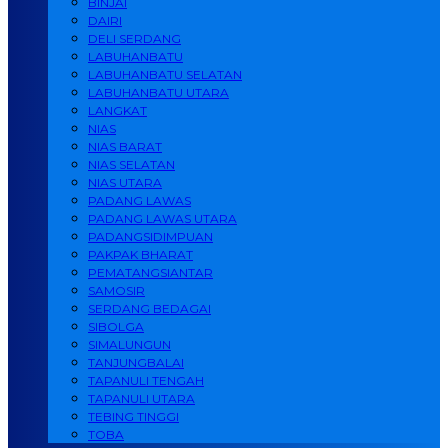
BINJAI
DAIRI
DELI SERDANG
LABUHANBATU
LABUHANBATU SELATAN
LABUHANBATU UTARA
LANGKAT
NIAS
NIAS BARAT
NIAS SELATAN
NIAS UTARA
PADANG LAWAS
PADANG LAWAS UTARA
PADANGSIDIMPUAN
PAKPAK BHARAT
PEMATANGSIANTAR
SAMOSIR
SERDANG BEDAGAI
SIBOLGA
SIMALUNGUN
TANJUNGBALAI
TAPANULI TENGAH
TAPANULI UTARA
TEBING TINGGI
TOBA