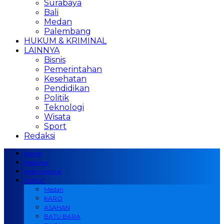
Surabaya
Bali
Medan
Palembang
HUKUM & KRIMINAL
LAINNYA
Bisnis
Pemerintahan
Kesehatan
Pendidikan
Politik
Teknologi
Wisata
Sport
Redaksi
Home
Nasional
Internasional
SUMUT
Medan
KARO
ASAHAN
BATU BARA