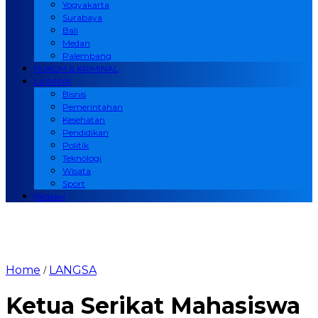
Yogyakarta
Surabaya
Bali
Medan
Palembang
HUKUM & KRIMINAL
LAINNYA
Bisnis
Pemerintahan
Kesehatan
Pendidikan
Politik
Teknologi
Wisata
Sport
Redaksi
Home
LANGSA
/
Ketua Serikat Mahasiswa