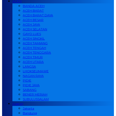
ACEH
BANDA ACEH
ACEH BARAT
ACEH BARAT DAYA
ACEH BESAR
ACEH JAYA
ACEH SELATAN
GAYO LUES
ACEH SINGKIL
ACEH TAMIANG
ACEH TENGAH
ACEH TENGGARA
ACEH TIMUR
ACEH UTARA
LANGSA
LHOKSEUMAWE
NAGAN RAYA
PIDIE
PIDIE JAYA
SABANG
BENER MERIAH
SUBULUSSALAM
Daerah
Jakarta
Bandung