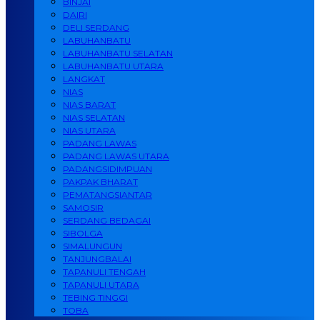
BINJAI
DAIRI
DELI SERDANG
LABUHANBATU
LABUHANBATU SELATAN
LABUHANBATU UTARA
LANGKAT
NIAS
NIAS BARAT
NIAS SELATAN
NIAS UTARA
PADANG LAWAS
PADANG LAWAS UTARA
PADANGSIDIMPUAN
PAKPAK BHARAT
PEMATANGSIANTAR
SAMOSIR
SERDANG BEDAGAI
SIBOLGA
SIMALUNGUN
TANJUNGBALAI
TAPANULI TENGAH
TAPANULI UTARA
TEBING TINGGI
TOBA