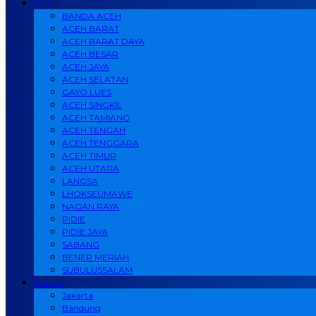
ACEH
BANDA ACEH
ACEH BARAT
ACEH BARAT DAYA
ACEH BESAR
ACEH JAYA
ACEH SELATAN
GAYO LUES
ACEH SINGKIL
ACEH TAMIANG
ACEH TENGAH
ACEH TENGGARA
ACEH TIMUR
ACEH UTARA
LANGSA
LHOKSEUMAWE
NAGAN RAYA
PIDIE
PIDIE JAYA
SABANG
BENER MERIAH
SUBULUSSALAM
Daerah
Jakarta
Bandung