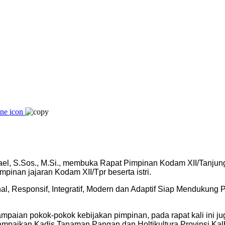
ael, S.Sos., M.Si., membuka Rapat Pimpinan Kodam XII/Tanju
impinan jajaran Kodam XII/Tpr beserta istri.
nal, Responsif, Integratif, Modern dan Adaptif Siap Mendukun
mpaian pokok-pokok kebijakan pimpinan, pada rapat kali ini ju
isampaikan Kadis Tanaman Pangan dan Holtikultura Provinsi Ka