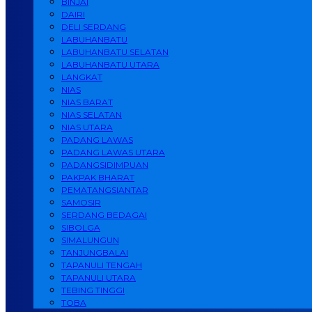
BINJAI
DAIRI
DELI SERDANG
LABUHANBATU
LABUHANBATU SELATAN
LABUHANBATU UTARA
LANGKAT
NIAS
NIAS BARAT
NIAS SELATAN
NIAS UTARA
PADANG LAWAS
PADANG LAWAS UTARA
PADANGSIDIMPUAN
PAKPAK BHARAT
PEMATANGSIANTAR
SAMOSIR
SERDANG BEDAGAI
SIBOLGA
SIMALUNGUN
TANJUNGBALAI
TAPANULI TENGAH
TAPANULI UTARA
TEBING TINGGI
TOBA