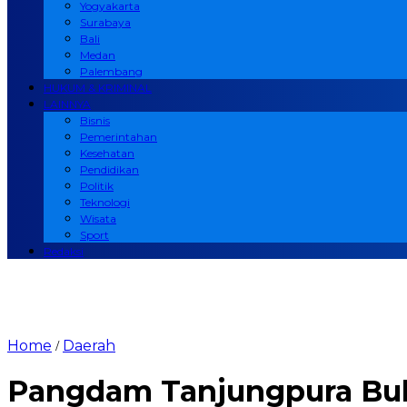
Yogyakarta
Surabaya
Bali
Medan
Palembang
HUKUM & KRIMINAL
LAINNYA
Bisnis
Pemerintahan
Kesehatan
Pendidikan
Politik
Teknologi
Wisata
Sport
Redaksi
Home
Daerah
/
Pangdam Tanjungpura Buk