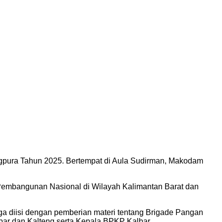
ngpura Tahun 2025. Bertempat di Aula Sudirman, Makodam
g Pembangunan Nasional di Wilayah Kalimantan Barat dan
ga diisi dengan pemberian materi tentang Brigade Pangan
lbar dan Kalteng serta Kepala BPKP Kalbar.