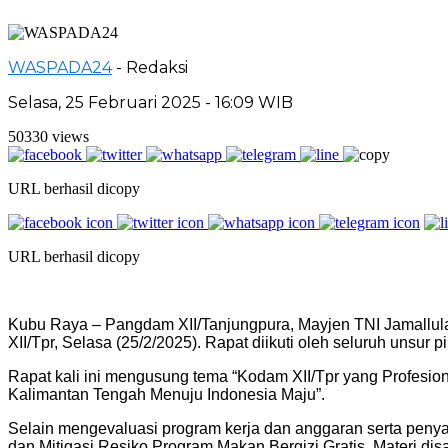
WASPADA24
- Redaksi
Selasa, 25 Februari 2025 - 16:09 WIB
50330 views
URL berhasil dicopy
URL berhasil dicopy
Kubu Raya – Pangdam XII/Tanjungpura, Mayjen TNI Jamallul
XII/Tpr, Selasa (25/2/2025). Rapat diikuti oleh seluruh unsur p
Rapat kali ini mengusung tema “Kodam XII/Tpr yang Profesio
Kalimantan Tengah Menuju Indonesia Maju”.
Selain mengevaluasi program kerja dan anggaran serta penya
dan Mitigasi Resiko Program Makan Bergizi Gratis. Materi d