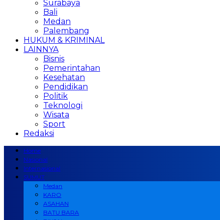
Surabaya
Bali
Medan
Palembang
HUKUM & KRIMINAL
LAINNYA
Bisnis
Pemerintahan
Kesehatan
Pendidikan
Politik
Teknologi
Wisata
Sport
Redaksi
Home
Nasional
Internasional
SUMUT
Medan
KARO
ASAHAN
BATU BARA