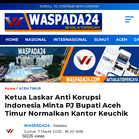
SCROLL TO CONTINUE WITH CONTENT
HOME
NASIONAL
INTERNASIONAL
SUMUT
ACEH
D
/
Home
ACEH TIMUR
Ketua Laskar Anti Korupsi
Indonesia Minta PJ Bupati Aceh
Timur Normalkan Kantor Keuchik
WASPADA24
- Redaksi
Jumat, 7 Maret 2025 - 18:20 WIB
50226 views