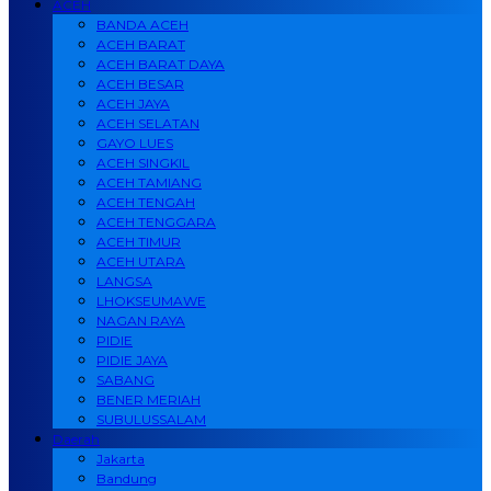
ACEH
BANDA ACEH
ACEH BARAT
ACEH BARAT DAYA
ACEH BESAR
ACEH JAYA
ACEH SELATAN
GAYO LUES
ACEH SINGKIL
ACEH TAMIANG
ACEH TENGAH
ACEH TENGGARA
ACEH TIMUR
ACEH UTARA
LANGSA
LHOKSEUMAWE
NAGAN RAYA
PIDIE
PIDIE JAYA
SABANG
BENER MERIAH
SUBULUSSALAM
Daerah
Jakarta
Bandung