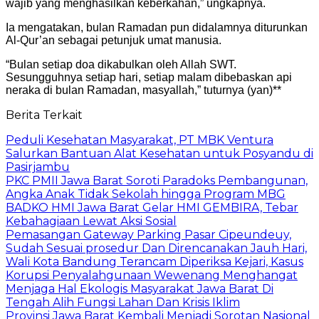
wajib yang menghasilkan keberkahan,” ungkapnya.
Ia mengatakan, bulan Ramadan pun didalamnya diturunkan
Al-Qur’an sebagai petunjuk umat manusia.
“Bulan setiap doa dikabulkan oleh Allah SWT.
Sesungguhnya setiap hari, setiap malam dibebaskan api
neraka di bulan Ramadan, masyallah,” tuturnya (yan)**
Berita Terkait
Peduli Kesehatan Masyarakat, PT MBK Ventura
Salurkan Bantuan Alat Kesehatan untuk Posyandu di
Pasirjambu
PKC PMII Jawa Barat Soroti Paradoks Pembangunan,
Angka Anak Tidak Sekolah hingga Program MBG
BADKO HMI Jawa Barat Gelar HMI GEMBIRA, Tebar
Kebahagiaan Lewat Aksi Sosial
Pemasangan Gateway Parking Pasar Cipeundeuy,
Sudah Sesuai prosedur Dan Direncanakan Jauh Hari,
Wali Kota Bandung Terancam Diperiksa Kejari, Kasus
Korupsi Penyalahgunaan Wewenang Menghangat
Menjaga Hal Ekologis Masyarakat Jawa Barat Di
Tengah Alih Fungsi Lahan Dan Krisis Iklim
Provinsi Jawa Barat Kembali Menjadi Sorotan Nasional