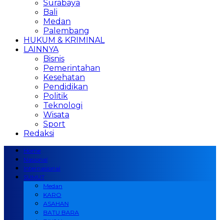
Surabaya
Bali
Medan
Palembang
HUKUM & KRIMINAL
LAINNYA
Bisnis
Pemerintahan
Kesehatan
Pendidikan
Politik
Teknologi
Wisata
Sport
Redaksi
Home
Nasional
Internasional
SUMUT
Medan
KARO
ASAHAN
BATU BARA