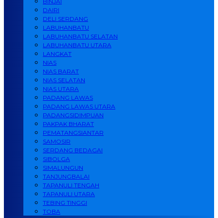
BINJAI
DAIRI
DELI SERDANG
LABUHANBATU
LABUHANBATU SELATAN
LABUHANBATU UTARA
LANGKAT
NIAS
NIAS BARAT
NIAS SELATAN
NIAS UTARA
PADANG LAWAS
PADANG LAWAS UTARA
PADANGSIDIMPUAN
PAKPAK BHARAT
PEMATANGSIANTAR
SAMOSIR
SERDANG BEDAGAI
SIBOLGA
SIMALUNGUN
TANJUNGBALAI
TAPANULI TENGAH
TAPANULI UTARA
TEBING TINGGI
TOBA