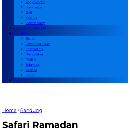
Yogyakarta
Surabaya
Bali
Medan
Palembang
HUKUM & KRIMINAL
LAINNYA
Bisnis
Pemerintahan
Kesehatan
Pendidikan
Politik
Teknologi
Wisata
Sport
Redaksi
Home
Bandung
/
Safari Ramadan