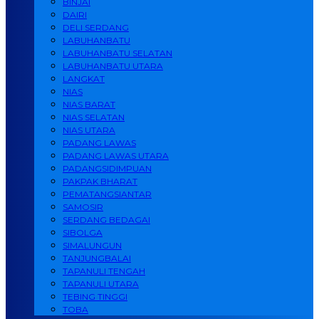
BINJAI
DAIRI
DELI SERDANG
LABUHANBATU
LABUHANBATU SELATAN
LABUHANBATU UTARA
LANGKAT
NIAS
NIAS BARAT
NIAS SELATAN
NIAS UTARA
PADANG LAWAS
PADANG LAWAS UTARA
PADANGSIDIMPUAN
PAKPAK BHARAT
PEMATANGSIANTAR
SAMOSIR
SERDANG BEDAGAI
SIBOLGA
SIMALUNGUN
TANJUNGBALAI
TAPANULI TENGAH
TAPANULI UTARA
TEBING TINGGI
TOBA