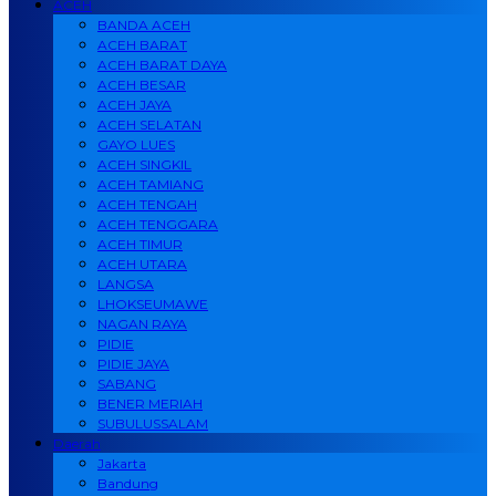
ACEH
BANDA ACEH
ACEH BARAT
ACEH BARAT DAYA
ACEH BESAR
ACEH JAYA
ACEH SELATAN
GAYO LUES
ACEH SINGKIL
ACEH TAMIANG
ACEH TENGAH
ACEH TENGGARA
ACEH TIMUR
ACEH UTARA
LANGSA
LHOKSEUMAWE
NAGAN RAYA
PIDIE
PIDIE JAYA
SABANG
BENER MERIAH
SUBULUSSALAM
Daerah
Jakarta
Bandung