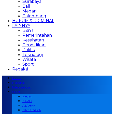
Surabaya
Bali
Medan
Palembang
HUKUM & KRIMINAL
LAINNYA
Bisnis
Pemerintahan
Kesehatan
Pendidikan
Politik
Teknologi
Wisata
Sport
Redaksi
Home
Nasional
Internasional
SUMUT
Medan
KARO
ASAHAN
BATU BARA