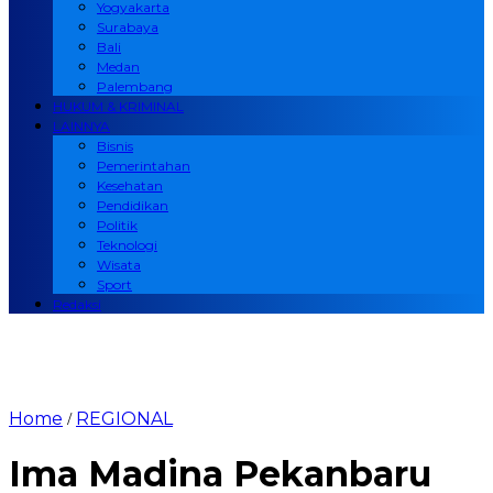
Yogyakarta
Surabaya
Bali
Medan
Palembang
HUKUM & KRIMINAL
LAINNYA
Bisnis
Pemerintahan
Kesehatan
Pendidikan
Politik
Teknologi
Wisata
Sport
Redaksi
Home
REGIONAL
/
Ima Madina Pekanbaru