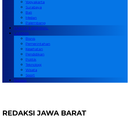
Yogyakarta
Surabaya
Bali
Medan
Palembang
HUKUM & KRIMINAL
LAINNYA
Bisnis
Pemerintahan
Kesehatan
Pendidikan
Politik
Teknologi
Wisata
Sport
Redaksi
REDAKSI JAWA BARAT