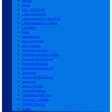
BINJAI
DAIRI
DELI SERDANG
LABUHANBATU
LABUHANBATU SELATAN
LABUHANBATU UTARA
LANGKAT
NIAS
NIAS BARAT
NIAS SELATAN
NIAS UTARA
PADANG LAWAS
PADANG LAWAS UTARA
PADANGSIDIMPUAN
PAKPAK BHARAT
PEMATANGSIANTAR
SAMOSIR
SERDANG BEDAGAI
SIBOLGA
SIMALUNGUN
TANJUNGBALAI
TAPANULI TENGAH
TAPANULI UTARA
TEBING TINGGI
TOBA