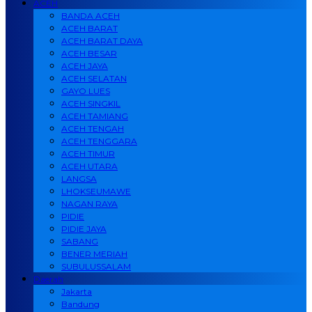
ACEH
BANDA ACEH
ACEH BARAT
ACEH BARAT DAYA
ACEH BESAR
ACEH JAYA
ACEH SELATAN
GAYO LUES
ACEH SINGKIL
ACEH TAMIANG
ACEH TENGAH
ACEH TENGGARA
ACEH TIMUR
ACEH UTARA
LANGSA
LHOKSEUMAWE
NAGAN RAYA
PIDIE
PIDIE JAYA
SABANG
BENER MERIAH
SUBULUSSALAM
Daerah
Jakarta
Bandung