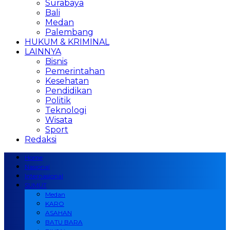
Surabaya
Bali
Medan
Palembang
HUKUM & KRIMINAL
LAINNYA
Bisnis
Pemerintahan
Kesehatan
Pendidikan
Politik
Teknologi
Wisata
Sport
Redaksi
Home
Nasional
Internasional
SUMUT
Medan
KARO
ASAHAN
BATU BARA