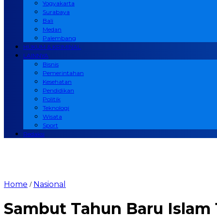
Yogyakarta
Surabaya
Bali
Medan
Palembang
HUKUM & KRIMINAL
LAINNYA
Bisnis
Pemerintahan
Kesehatan
Pendidikan
Politik
Teknologi
Wisata
Sport
Redaksi
Home
Nasional
/
Sambut Tahun Baru Islam 