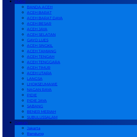
ACEH
BANDA ACEH
ACEH BARAT
ACEH BARAT DAYA
ACEH BESAR
ACEH JAYA
ACEH SELATAN
GAYO LUES
ACEH SINGKIL
ACEH TAMIANG
ACEH TENGAH
ACEH TENGGARA
ACEH TIMUR
ACEH UTARA
LANGSA
LHOKSEUMAWE
NAGAN RAYA
PIDIE
PIDIE JAYA
SABANG
BENER MERIAH
SUBULUSSALAM
Daerah
Jakarta
Bandung