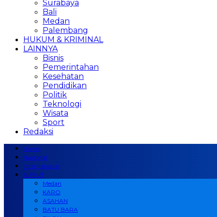
Surabaya
Bali
Medan
Palembang
HUKUM & KRIMINAL
LAINNYA
Bisnis
Pemerintahan
Kesehatan
Pendidikan
Politik
Teknologi
Wisata
Sport
Redaksi
Home
Nasional
Internasional
SUMUT
Medan
KARO
ASAHAN
BATU BARA