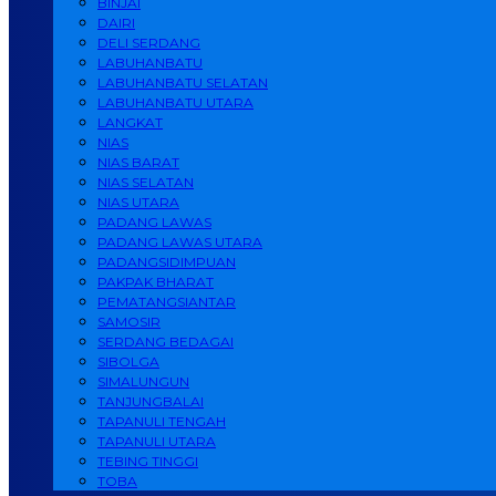
BINJAI
DAIRI
DELI SERDANG
LABUHANBATU
LABUHANBATU SELATAN
LABUHANBATU UTARA
LANGKAT
NIAS
NIAS BARAT
NIAS SELATAN
NIAS UTARA
PADANG LAWAS
PADANG LAWAS UTARA
PADANGSIDIMPUAN
PAKPAK BHARAT
PEMATANGSIANTAR
SAMOSIR
SERDANG BEDAGAI
SIBOLGA
SIMALUNGUN
TANJUNGBALAI
TAPANULI TENGAH
TAPANULI UTARA
TEBING TINGGI
TOBA