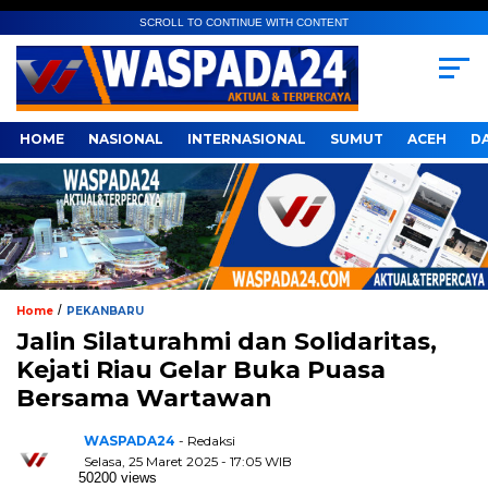
SCROLL TO CONTINUE WITH CONTENT
HOME
NASIONAL
INTERNASIONAL
SUMUT
ACEH
D
/
Home
PEKANBARU
Jalin Silaturahmi dan Solidaritas,
Kejati Riau Gelar Buka Puasa
Bersama Wartawan
WASPADA24
- Redaksi
Selasa, 25 Maret 2025 - 17:05 WIB
50200 views