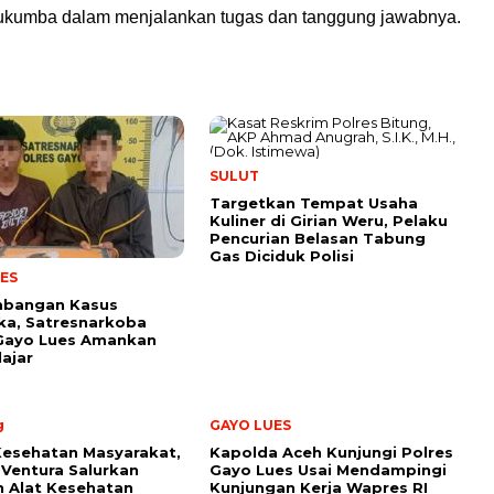
ukumba dalam menjalankan tugas dan tanggung jawabnya.
SULUT
Targetkan Tempat Usaha
Kuliner di Girian Weru, Pelaku
Pencurian Belasan Tabung
Gas Diciduk Polisi
ES
bangan Kasus
ka, Satresnarkoba
 Gayo Lues Amankan
lajar
g
GAYO LUES
Kesehatan Masyarakat,
Kapolda Aceh Kunjungi Polres
Ventura Salurkan
Gayo Lues Usai Mendampingi
 Alat Kesehatan
Kunjungan Kerja Wapres RI