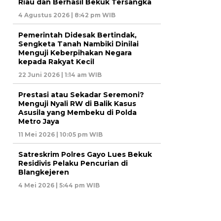
Riau dan Berhasil Bekuk Tersangka
4 Agustus 2026 | 8:42 pm WIB
Pemerintah Didesak Bertindak,
Sengketa Tanah Nambiki Dinilai
Menguji Keberpihakan Negara
kepada Rakyat Kecil
22 Juni 2026 | 1:14 am WIB
Prestasi atau Sekadar Seremoni?
Menguji Nyali RW di Balik Kasus
Asusila yang Membeku di Polda
Metro Jaya
11 Mei 2026 | 10:05 pm WIB
Satreskrim Polres Gayo Lues Bekuk
Residivis Pelaku Pencurian di
Blangkejeren
4 Mei 2026 | 5:44 pm WIB