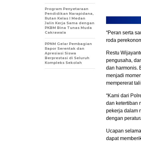
Program Penyetaraan
Pendidikan Narapidana,
Rutan Kelas I Medan
Jalin Kerja Sama dengan
PKBM Bina Tunas Muda
“Peran serta s
Cakrawala
roda perekonom
PPNM Gelar Pembagian
Rapor Serentak dan
Restu Wijayant
Apresiasi Siswa
Berprestasi di Seluruh
pengusaha, dan
Kompleks Sekolah
dan harmonis. B
menjadi moment
mempererat tal
“Kami dari Pol
dan ketertiban
pekerja dalam 
dengan peratur
Ucapan selamat
dapat memberik