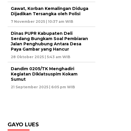
Gawat, Korban Kemalingan Diduga
Dijadikan Tersangka oleh Polisi
7 November 2025 | 10:37 am WIB
Dinas PUPR Kabupaten Deli
Serdang Bungkam Soal Pembiaran
Jalan Penghubung Antara Desa
Paya Gambar yang Hancur
28 Oktober 2025 | 5:43 am WIB
Dandim 0205/TK Menghadiri
Kegiatan Diklatsuspim Kokam
Sumut
21 September 2025 | 6:05 pm WIB
GAYO LUES