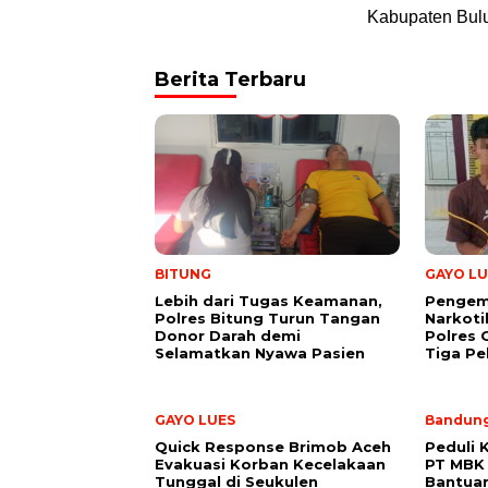
Kabupaten Bul
Berita Terbaru
BITUNG
GAYO LU
Lebih dari Tugas Keamanan,
Pengem
Polres Bitung Turun Tangan
Narkoti
Donor Darah demi
Polres
Selamatkan Nyawa Pasien
Tiga Pe
GAYO LUES
Bandun
Quick Response Brimob Aceh
Peduli 
Evakuasi Korban Kecelakaan
PT MBK 
Tunggal di Seukulen
Bantuan