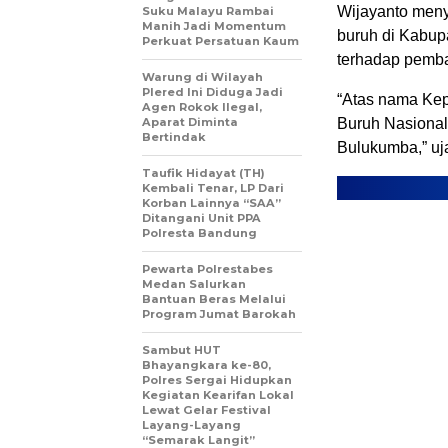
Wijayanto meny
Suku Malayu Rambai
Manih Jadi Momentum
buruh di Kabup
Perkuat Persatuan Kaum
terhadap pemb
Warung di Wilayah
Plered Ini Diduga Jadi
“Atas nama Kep
Agen Rokok Ilegal,
Aparat Diminta
Buruh Nasional
Bertindak
Bulukumba,” uj
Taufik Hidayat (TH)
Kembali Tenar, LP Dari
Korban Lainnya “SAA”
Ditangani Unit PPA
Polresta Bandung
Pewarta Polrestabes
Medan Salurkan
Bantuan Beras Melalui
Program Jumat Barokah
Sambut HUT
Bhayangkara ke-80,
Polres Sergai Hidupkan
Kegiatan Kearifan Lokal
Lewat Gelar Festival
Layang-Layang
“Semarak Langit”