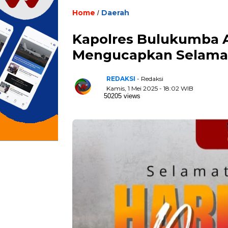
Home
Daerah
/
Kapolres Bulukumba AK
Mengucapkan Selamat 
REDAKSI
- Redaksi
Kamis, 1 Mei 2025 - 18:02 WIB
50205 views