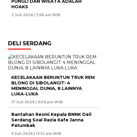
PUNGLI DAN WISATA ADALAH
HOAKS
2 Juli 2026 | 7:56 am WIB
DELI SERDANG
KECELAKAAN BERUNTUN TRUK REM
BLONG DI SIBOLANGIT: 4
MENINGGAL DUNIA, 8 LAINNYA
LUKA-LUKA
17 Juli 2026 | 9:09 pm WIB
Bantahan Resmi Kepala BNNK Deli
Serdang Soal Razia Kafe Janna
Patumbak
5 Juli 2026 | 12:12 pm WIB