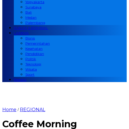
Yogyakarta
Surabaya
Bali
Medan
Palembang
HUKUM & KRIMINAL
LAINNYA
Bisnis
Pemerintahan
Kesehatan
Pendidikan
Politik
Teknologi
Wisata
Sport
Redaksi
Home
REGIONAL
/
Coffee Morning