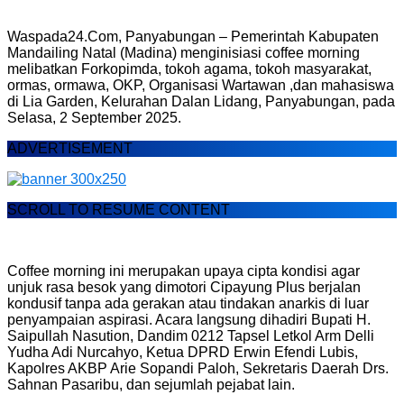
Waspada24.Com, Panyabungan – Pemerintah Kabupaten
Mandailing Natal (Madina) menginisiasi coffee morning
melibatkan Forkopimda, tokoh agama, tokoh masyarakat,
ormas, ormawa, OKP, Organisasi Wartawan ,dan mahasiswa
di Lia Garden, Kelurahan Dalan Lidang, Panyabungan, pada
Selasa, 2 September 2025.
ADVERTISEMENT
SCROLL TO RESUME CONTENT
Coffee morning ini merupakan upaya cipta kondisi agar
unjuk rasa besok yang dimotori Cipayung Plus berjalan
kondusif tanpa ada gerakan atau tindakan anarkis di luar
penyampaian aspirasi. Acara langsung dihadiri Bupati H.
Saipullah Nasution, Dandim 0212 Tapsel Letkol Arm Delli
Yudha Adi Nurcahyo, Ketua DPRD Erwin Efendi Lubis,
Kapolres AKBP Arie Sopandi Paloh, Sekretaris Daerah Drs.
Sahnan Pasaribu, dan sejumlah pejabat lain.