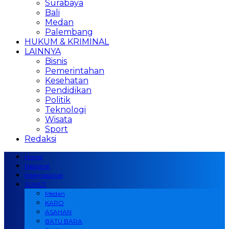
Surabaya
Bali
Medan
Palembang
HUKUM & KRIMINAL
LAINNYA
Bisnis
Pemerintahan
Kesehatan
Pendidikan
Politik
Teknologi
Wisata
Sport
Redaksi
Home
Nasional
Internasional
SUMUT
Medan
KARO
ASAHAN
BATU BARA