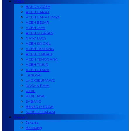
ACEH
BANDA ACEH
ACEH BARAT
ACEH BARAT DAYA
ACEH BESAR
ACEH JAYA
ACEH SELATAN
GAYO LUES
ACEH SINGKIL
ACEH TAMIANG
ACEH TENGAH
ACEH TENGGARA
ACEH TIMUR
ACEH UTARA
LANGSA
LHOKSEUMAWE
NAGAN RAYA
PIDIE
PIDIE JAYA
SABANG
BENER MERIAH
SUBULUSSALAM
Daerah
Jakarta
Bandung