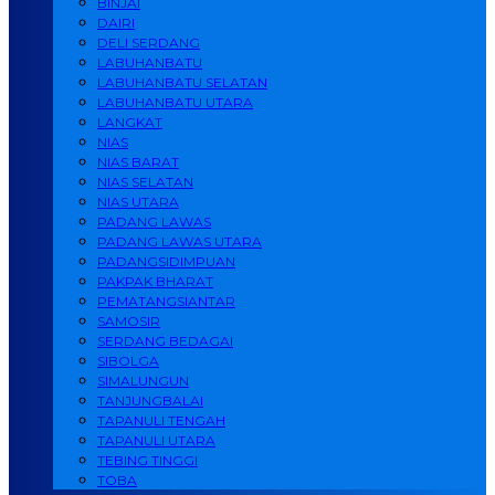
BINJAI
DAIRI
DELI SERDANG
LABUHANBATU
LABUHANBATU SELATAN
LABUHANBATU UTARA
LANGKAT
NIAS
NIAS BARAT
NIAS SELATAN
NIAS UTARA
PADANG LAWAS
PADANG LAWAS UTARA
PADANGSIDIMPUAN
PAKPAK BHARAT
PEMATANGSIANTAR
SAMOSIR
SERDANG BEDAGAI
SIBOLGA
SIMALUNGUN
TANJUNGBALAI
TAPANULI TENGAH
TAPANULI UTARA
TEBING TINGGI
TOBA