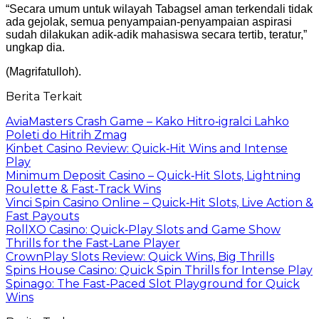
“Secara umum untuk wilayah Tabagsel aman terkendali tidak
ada gejolak, semua penyampaian-penyampaian aspirasi
sudah dilakukan adik-adik mahasiswa secara tertib, teratur,”
ungkap dia.
(Magrifatulloh).
Berita Terkait
AviaMasters Crash Game – Kako Hitro‑igralci Lahko
Poleti do Hitrih Zmag
Kinbet Casino Review: Quick‑Hit Wins and Intense
Play
Minimum Deposit Casino – Quick‑Hit Slots, Lightning
Roulette & Fast‑Track Wins
Vinci Spin Casino Online – Quick‑Hit Slots, Live Action &
Fast Payouts
RollXO Casino: Quick‑Play Slots and Game Show
Thrills for the Fast‑Lane Player
CrownPlay Slots Review: Quick Wins, Big Thrills
Spins House Casino: Quick Spin Thrills for Intense Play
Spinago: The Fast‑Paced Slot Playground for Quick
Wins