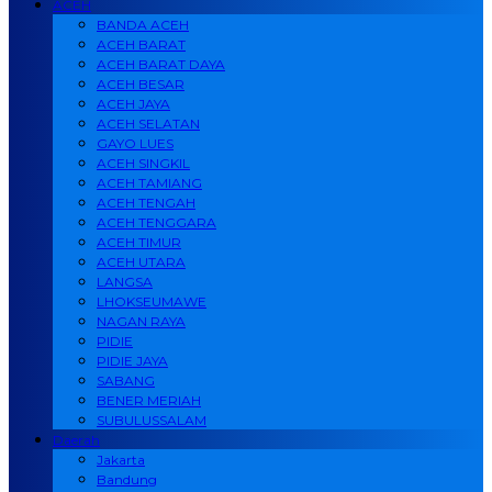
ACEH
BANDA ACEH
ACEH BARAT
ACEH BARAT DAYA
ACEH BESAR
ACEH JAYA
ACEH SELATAN
GAYO LUES
ACEH SINGKIL
ACEH TAMIANG
ACEH TENGAH
ACEH TENGGARA
ACEH TIMUR
ACEH UTARA
LANGSA
LHOKSEUMAWE
NAGAN RAYA
PIDIE
PIDIE JAYA
SABANG
BENER MERIAH
SUBULUSSALAM
Daerah
Jakarta
Bandung