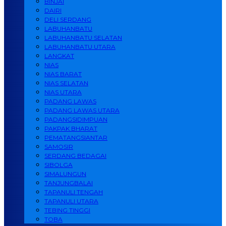
BINJAI
DAIRI
DELI SERDANG
LABUHANBATU
LABUHANBATU SELATAN
LABUHANBATU UTARA
LANGKAT
NIAS
NIAS BARAT
NIAS SELATAN
NIAS UTARA
PADANG LAWAS
PADANG LAWAS UTARA
PADANGSIDIMPUAN
PAKPAK BHARAT
PEMATANGSIANTAR
SAMOSIR
SERDANG BEDAGAI
SIBOLGA
SIMALUNGUN
TANJUNGBALAI
TAPANULI TENGAH
TAPANULI UTARA
TEBING TINGGI
TOBA