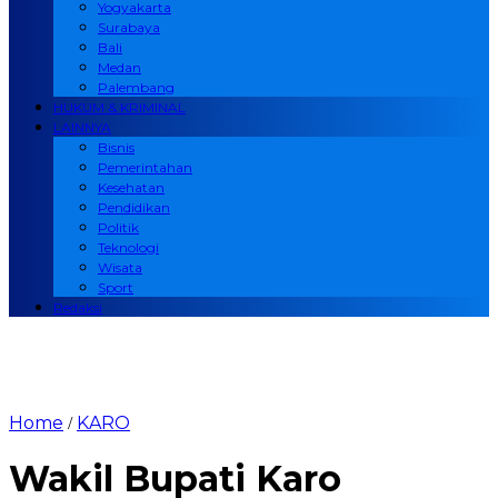
Yogyakarta
Surabaya
Bali
Medan
Palembang
HUKUM & KRIMINAL
LAINNYA
Bisnis
Pemerintahan
Kesehatan
Pendidikan
Politik
Teknologi
Wisata
Sport
Redaksi
Home
KARO
/
Wakil Bupati Karo