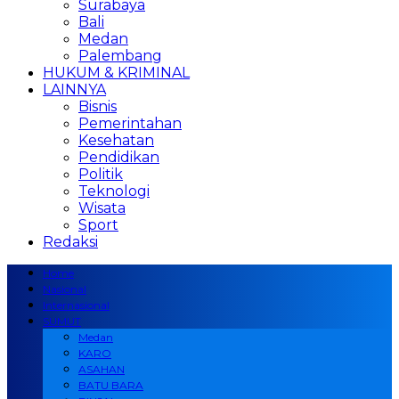
Surabaya
Bali
Medan
Palembang
HUKUM & KRIMINAL
LAINNYA
Bisnis
Pemerintahan
Kesehatan
Pendidikan
Politik
Teknologi
Wisata
Sport
Redaksi
Home
Nasional
Internasional
SUMUT
Medan
KARO
ASAHAN
BATU BARA