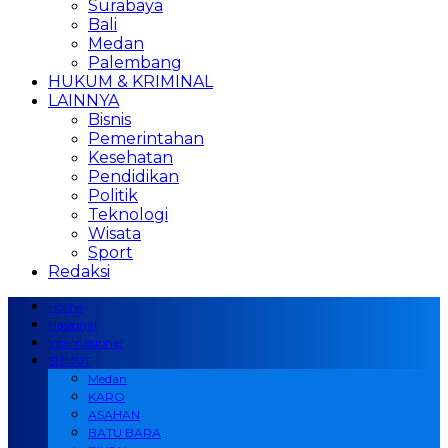
Surabaya
Bali
Medan
Palembang
HUKUM & KRIMINAL
LAINNYA
Bisnis
Pemerintahan
Kesehatan
Pendidikan
Politik
Teknologi
Wisata
Sport
Redaksi
Home
Nasional
Internasional
SUMUT
Medan
KARO
ASAHAN
BATU BARA