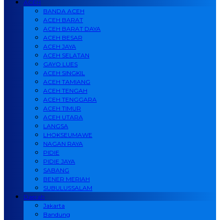
ACEH
BANDA ACEH
ACEH BARAT
ACEH BARAT DAYA
ACEH BESAR
ACEH JAYA
ACEH SELATAN
GAYO LUES
ACEH SINGKIL
ACEH TAMIANG
ACEH TENGAH
ACEH TENGGARA
ACEH TIMUR
ACEH UTARA
LANGSA
LHOKSEUMAWE
NAGAN RAYA
PIDIE
PIDIE JAYA
SABANG
BENER MERIAH
SUBULUSSALAM
Daerah
Jakarta
Bandung