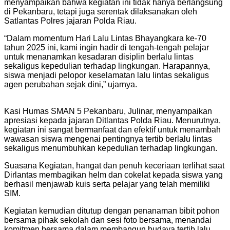
menyampaikan bahwa kegiatan ini tidak hanya berlangsung
di Pekanbaru, tetapi juga serentak dilaksanakan oleh
Satlantas Polres jajaran Polda Riau.
“Dalam momentum Hari Lalu Lintas Bhayangkara ke-70
tahun 2025 ini, kami ingin hadir di tengah-tengah pelajar
untuk menanamkan kesadaran disiplin berlalu lintas
sekaligus kepedulian terhadap lingkungan. Harapannya,
siswa menjadi pelopor keselamatan lalu lintas sekaligus
agen perubahan sejak dini,” ujarnya.
Kasi Humas SMAN 5 Pekanbaru, Julinar, menyampaikan
apresiasi kepada jajaran Ditlantas Polda Riau. Menurutnya,
kegiatan ini sangat bermanfaat dan efektif untuk menambah
wawasan siswa mengenai pentingnya tertib berlalu lintas
sekaligus menumbuhkan kepedulian terhadap lingkungan.
Suasana Kegiatan, hangat dan penuh keceriaan terlihat saat
Dirlantas membagikan helm dan cokelat kepada siswa yang
berhasil menjawab kuis serta pelajar yang telah memiliki
SIM.
Kegiatan kemudian ditutup dengan penanaman bibit pohon
bersama pihak sekolah dan sesi foto bersama, menandai
komitmen bersama dalam membangun budaya tertib lalu