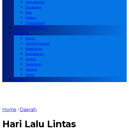
Yogyakarta
Surabaya
Bali
Medan
Palembang
HUKUM & KRIMINAL
LAINNYA
Bisnis
Pemerintahan
Kesehatan
Pendidikan
Politik
Teknologi
Wisata
Sport
Redaksi
Home
Daerah
/
Hari Lalu Lintas