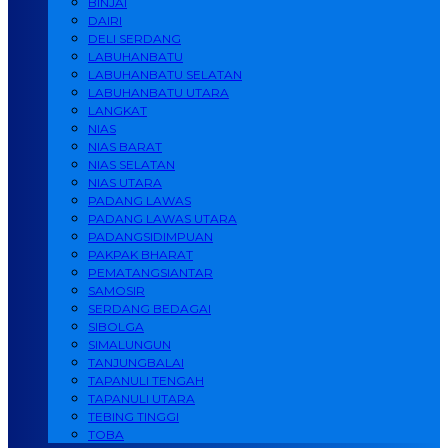
BINJAI
DAIRI
DELI SERDANG
LABUHANBATU
LABUHANBATU SELATAN
LABUHANBATU UTARA
LANGKAT
NIAS
NIAS BARAT
NIAS SELATAN
NIAS UTARA
PADANG LAWAS
PADANG LAWAS UTARA
PADANGSIDIMPUAN
PAKPAK BHARAT
PEMATANGSIANTAR
SAMOSIR
SERDANG BEDAGAI
SIBOLGA
SIMALUNGUN
TANJUNGBALAI
TAPANULI TENGAH
TAPANULI UTARA
TEBING TINGGI
TOBA