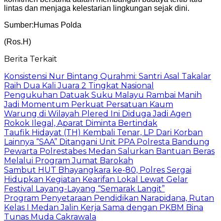
lintas dan menjaga kelestarian lingkungan sejak dini.
Sumber:Humas Polda
(Ros.H)
Berita Terkait
Konsistensi Nur Bintang Qurahmi: Santri Asal Takalar
Raih Dua Kali Juara 2 Tingkat Nasional
Pengukuhan Datuak Suku Malayu Rambai Manih
Jadi Momentum Perkuat Persatuan Kaum
Warung di Wilayah Plered Ini Diduga Jadi Agen
Rokok Ilegal, Aparat Diminta Bertindak
Taufik Hidayat (TH) Kembali Tenar, LP Dari Korban
Lainnya “SAA” Ditangani Unit PPA Polresta Bandung
Pewarta Polrestabes Medan Salurkan Bantuan Beras
Melalui Program Jumat Barokah
Sambut HUT Bhayangkara ke-80, Polres Sergai
Hidupkan Kegiatan Kearifan Lokal Lewat Gelar
Festival Layang-Layang “Semarak Langit”
Program Penyetaraan Pendidikan Narapidana, Rutan
Kelas I Medan Jalin Kerja Sama dengan PKBM Bina
Tunas Muda Cakrawala