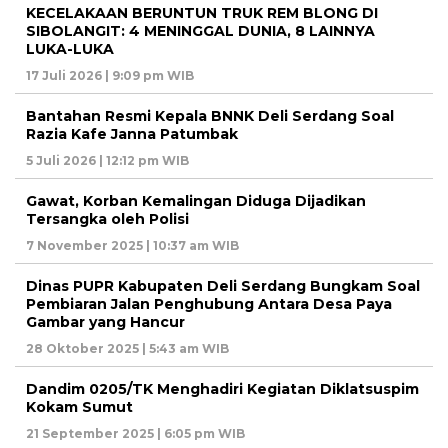
KECELAKAAN BERUNTUN TRUK REM BLONG DI
SIBOLANGIT: 4 MENINGGAL DUNIA, 8 LAINNYA
LUKA-LUKA
17 Juli 2026 | 9:09 pm WIB
Bantahan Resmi Kepala BNNK Deli Serdang Soal
Razia Kafe Janna Patumbak
5 Juli 2026 | 12:12 pm WIB
Gawat, Korban Kemalingan Diduga Dijadikan
Tersangka oleh Polisi
7 November 2025 | 10:37 am WIB
Dinas PUPR Kabupaten Deli Serdang Bungkam Soal
Pembiaran Jalan Penghubung Antara Desa Paya
Gambar yang Hancur
28 Oktober 2025 | 5:43 am WIB
Dandim 0205/TK Menghadiri Kegiatan Diklatsuspim
Kokam Sumut
21 September 2025 | 6:05 pm WIB