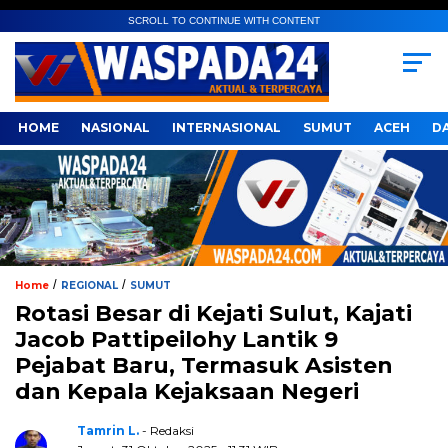
SCROLL TO CONTINUE WITH CONTENT
HOME
NASIONAL
INTERNASIONAL
SUMUT
ACEH
D
/
/
Home
REGIONAL
SUMUT
Rotasi Besar di Kejati Sulut, Kajati
Jacob Pattipeilohy Lantik 9
Pejabat Baru, Termasuk Asisten
dan Kepala Kejaksaan Negeri
Tamrin L.
- Redaksi