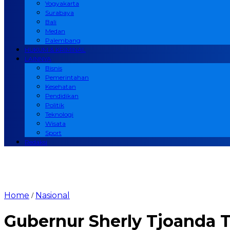
Yogyakarta
Surabaya
Bali
Medan
Palembang
HUKUM & KRIMINAL
LAINNYA
Bisnis
Pemerintahan
Kesehatan
Pendidikan
Politik
Teknologi
Wisata
Sport
Redaksi
Home
Nasional
/
​Gubernur Sherly Tjoanda 