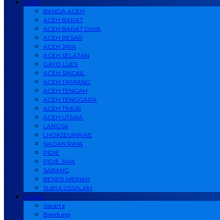
ACEH
BANDA ACEH
ACEH BARAT
ACEH BARAT DAYA
ACEH BESAR
ACEH JAYA
ACEH SELATAN
GAYO LUES
ACEH SINGKIL
ACEH TAMIANG
ACEH TENGAH
ACEH TENGGARA
ACEH TIMUR
ACEH UTARA
LANGSA
LHOKSEUMAWE
NAGAN RAYA
PIDIE
PIDIE JAYA
SABANG
BENER MERIAH
SUBULUSSALAM
Daerah
Jakarta
Bandung