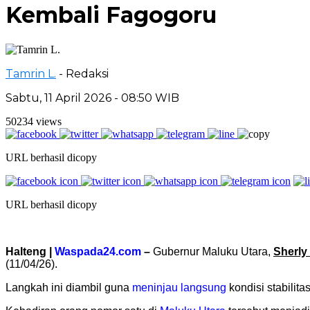
Kembali Fagogoru
Tamrin L.
- Redaksi
Sabtu, 11 April 2026 - 08:50 WIB
50234 views
URL berhasil dicopy
URL berhasil dicopy
Halteng |
Waspada24.com
–
Gubernur Maluku Utara,
Sherly
(11/04/26).
Langkah ini diambil guna
meninjau langsung
kondisi stabilit