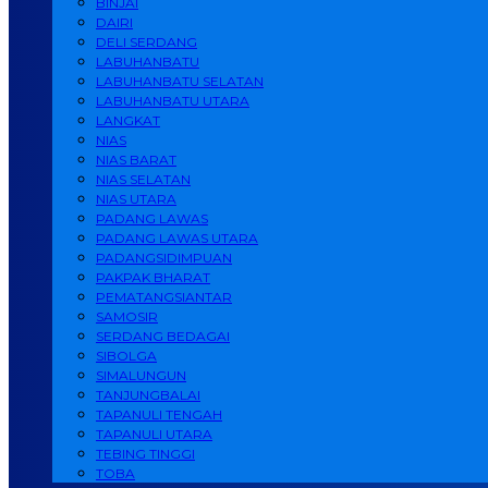
BINJAI
DAIRI
DELI SERDANG
LABUHANBATU
LABUHANBATU SELATAN
LABUHANBATU UTARA
LANGKAT
NIAS
NIAS BARAT
NIAS SELATAN
NIAS UTARA
PADANG LAWAS
PADANG LAWAS UTARA
PADANGSIDIMPUAN
PAKPAK BHARAT
PEMATANGSIANTAR
SAMOSIR
SERDANG BEDAGAI
SIBOLGA
SIMALUNGUN
TANJUNGBALAI
TAPANULI TENGAH
TAPANULI UTARA
TEBING TINGGI
TOBA