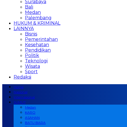
Surabaya
Bali
Medan
Palembang
HUKUM & KRIMINAL
LAINNYA
Bisnis
Pemerintahan
Kesehatan
Pendidikan
Politik
Teknologi
Wisata
Sport
Redaksi
Home
Nasional
Internasional
SUMUT
Medan
KARO
ASAHAN
BATU BARA