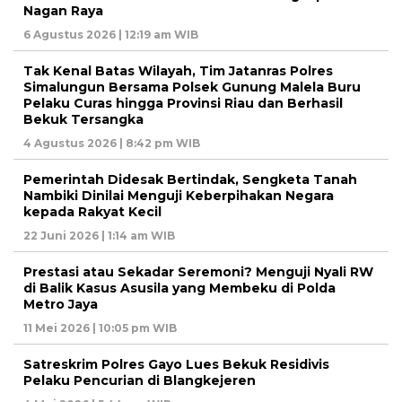
Nagan Raya
6 Agustus 2026 | 12:19 am WIB
Tak Kenal Batas Wilayah, Tim Jatanras Polres
Simalungun Bersama Polsek Gunung Malela Buru
Pelaku Curas hingga Provinsi Riau dan Berhasil
Bekuk Tersangka
4 Agustus 2026 | 8:42 pm WIB
Pemerintah Didesak Bertindak, Sengketa Tanah
Nambiki Dinilai Menguji Keberpihakan Negara
kepada Rakyat Kecil
22 Juni 2026 | 1:14 am WIB
Prestasi atau Sekadar Seremoni? Menguji Nyali RW
di Balik Kasus Asusila yang Membeku di Polda
Metro Jaya
11 Mei 2026 | 10:05 pm WIB
Satreskrim Polres Gayo Lues Bekuk Residivis
Pelaku Pencurian di Blangkejeren