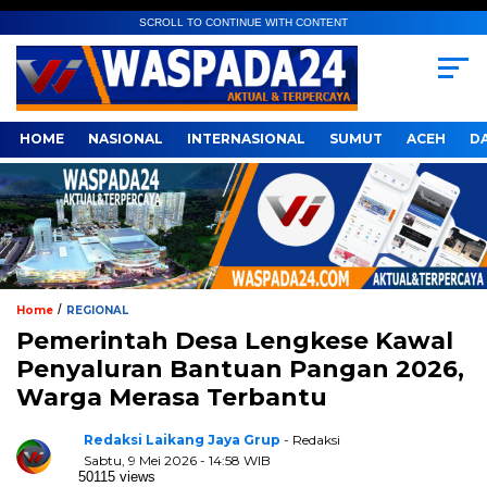
SCROLL TO CONTINUE WITH CONTENT
HOME
NASIONAL
INTERNASIONAL
SUMUT
ACEH
D
/
Home
REGIONAL
Pemerintah Desa Lengkese Kawal
Penyaluran Bantuan Pangan 2026,
Warga Merasa Terbantu
Redaksi Laikang Jaya Grup
- Redaksi
Sabtu, 9 Mei 2026 - 14:58 WIB
50115 views