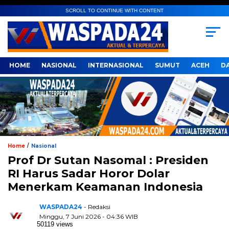
SCROLL TO CONTINUE WITH CONTENT
HOME
NASIONAL
INTERNASIONAL
SUMUT
ACEH
D
/
Home
Nasional
Prof Dr Sutan Nasomal : Presiden
RI Harus Sadar Horor Dolar
Menerkam Keamanan Indonesia
WASPADA24
- Redaksi
Minggu, 7 Juni 2026 - 04:36 WIB
50119 views