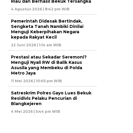
Riau dan Berhasil Bekuk Tersangka
4 Agustus 2026 | 8:42 pm WIB
Pemerintah Didesak Bertindak,
Sengketa Tanah Nambiki Dinilai
Menguji Keberpihakan Negara
kepada Rakyat Kecil
22 Juni 2026 | 1:14 am WIB
Prestasi atau Sekadar Seremoni?
Menguji Nyali RW di Balik Kasus
Asusila yang Membeku di Polda
Metro Jaya
11 Mei 2026 | 10:05 pm WIB
Satreskrim Polres Gayo Lues Bekuk
Residivis Pelaku Pencurian di
Blangkejeren
4 Mei 2026 | 5:44 pm WIB