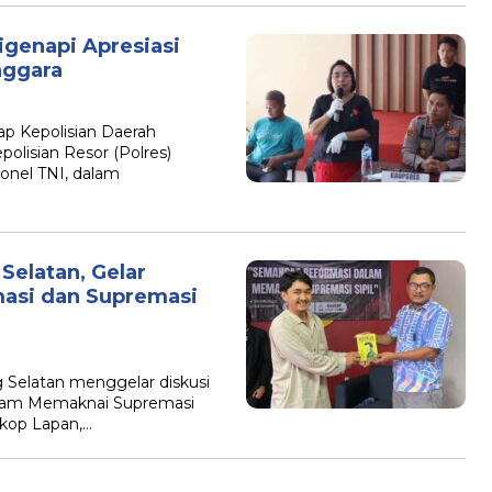
igenapi Apresiasi
nggara
ap Kepolisian Daerah
epolisian Resor (Polres)
onel TNI, dalam
Selatan, Gelar
masi dan Supremasi
 Selatan menggelar diskusi
alam Memaknai Supremasi
rkop Lapan,…