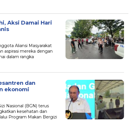
hi, Aksi Damai Hari
nis
ggota Aliansi Masyarakat
an aspirasi mereka dengan
mai dalam rangka
esantren dan
an ekonomi
zi Nasional (BGN) terus
katkan kesehatan dan
elalui Program Makan Bergizi