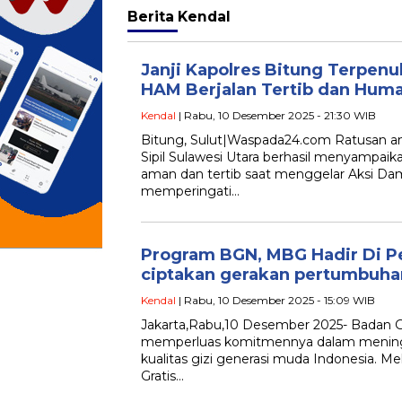
Berita
Kendal
Janji Kapolres Bitung Terpenu
HAM Berjalan Tertib dan Huma
Kendal
| Rabu, 10 Desember 2025 - 21:30 WIB
Bitung, Sulut|Waspada24.com Ratusan an
Sipil Sulawesi Utara berhasil menyampaik
aman dan tertib saat menggelar Aksi Da
memperingati…
Program BGN, MBG Hadir Di P
ciptakan gerakan pertumbuh
Kendal
| Rabu, 10 Desember 2025 - 15:09 WIB
Jakarta,Rabu,10 Desember 2025- Badan Gi
memperluas komitmennya dalam mening
kualitas gizi generasi muda Indonesia. M
Gratis…