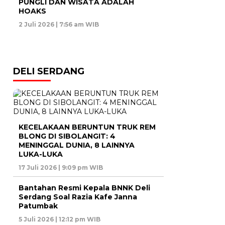
PUNGLI DAN WISATA ADALAH
HOAKS
2 Juli 2026 | 7:56 am WIB
DELI SERDANG
KECELAKAAN BERUNTUN TRUK REM
BLONG DI SIBOLANGIT: 4
MENINGGAL DUNIA, 8 LAINNYA
LUKA-LUKA
17 Juli 2026 | 9:09 pm WIB
Bantahan Resmi Kepala BNNK Deli
Serdang Soal Razia Kafe Janna
Patumbak
5 Juli 2026 | 12:12 pm WIB