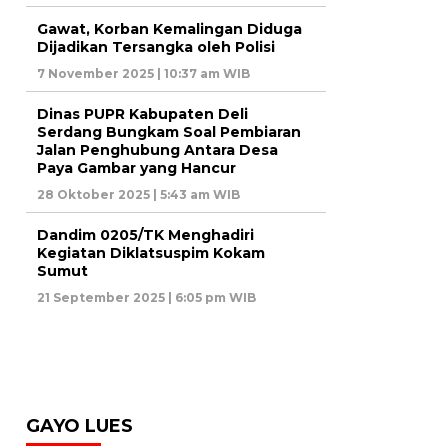
Gawat, Korban Kemalingan Diduga
Dijadikan Tersangka oleh Polisi
7 November 2025 | 10:37 am WIB
Dinas PUPR Kabupaten Deli
Serdang Bungkam Soal Pembiaran
Jalan Penghubung Antara Desa
Paya Gambar yang Hancur
28 Oktober 2025 | 5:43 am WIB
Dandim 0205/TK Menghadiri
Kegiatan Diklatsuspim Kokam
Sumut
21 September 2025 | 6:05 pm WIB
GAYO LUES