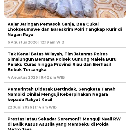
Kejar Jaringan Pemasok Ganja, Bea Cukai
Lhokseumawe dan Bareskrim Polri Tangkap Kurir di
Nagan Raya
6 Agustus 2026 | 12:19 am WIB
Tak Kenal Batas Wilayah, Tim Jatanras Polres
Simalungun Bersama Polsek Gunung Malela Buru
Pelaku Curas hingga Provinsi Riau dan Berhasil
Bekuk Tersangka
4 Agustus 2026 | 8:42 pm WIB
Pemerintah Didesak Bertindak, Sengketa Tanah
Nambiki Dinilai Menguji Keberpihakan Negara
kepada Rakyat Kecil
22 Juni 2026 | 1:14 am WIB
Prestasi atau Sekadar Seremoni? Menguji Nyali RW
di Balik Kasus Asusila yang Membeku di Polda
Metro Jaya