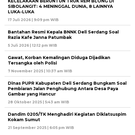
KECELAKAAN BERUNTUN TRUK REM BLONG DI
SIBOLANGIT: 4 MENINGGAL DUNIA, 8 LAINNYA
LUKA-LUKA
17 Juli 2026 | 9:09 pm WIB
Bantahan Resmi Kepala BNNK Deli Serdang Soal
Razia Kafe Janna Patumbak
5 Juli 2026 | 12:12 pm WIB
Gawat, Korban Kemalingan Diduga Dijadikan
Tersangka oleh Polisi
7 November 2025 | 10:37 am WIB
Dinas PUPR Kabupaten Deli Serdang Bungkam Soal
Pembiaran Jalan Penghubung Antara Desa Paya
Gambar yang Hancur
28 Oktober 2025 | 5:43 am WIB
Dandim 0205/TK Menghadiri Kegiatan Diklatsuspim
Kokam Sumut
21 September 2025 | 6:05 pm WIB