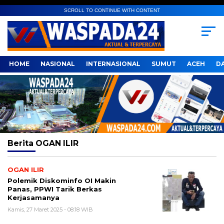
SCROLL TO CONTINUE WITH CONTENT
HOME
NASIONAL
INTERNASIONAL
SUMUT
ACEH
D
Berita
OGAN ILIR
OGAN ILIR
Polemik Diskominfo OI Makin
Panas, PPWI Tarik Berkas
Kerjasamanya
Kamis, 27 Maret 2025 - 08:18 WIB