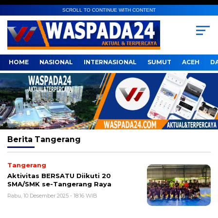
SCROLL TO CONTINUE WITH CONTENT
HOME
NASIONAL
INTERNASIONAL
SUMUT
ACEH
D
Berita
Tangerang
Tangerang
Aktivitas BERSATU Diikuti 20
SMA/SMK se-Tangerang Raya
Rabu, 10 Desember 2025 - 18:16 WIB